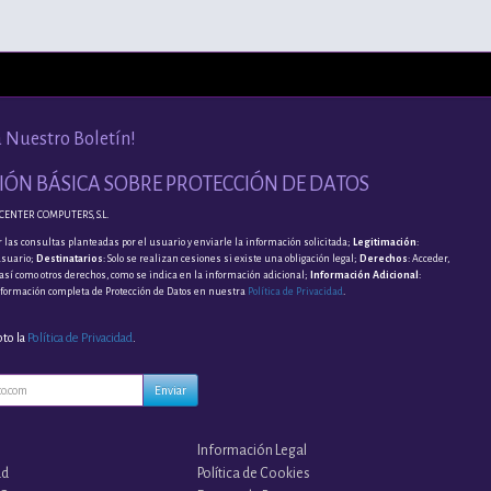
a Nuestro Boletín!
ÓN BÁSICA SOBRE PROTECCIÓN DE DATOS
CENTER COMPUTERS, S.L.
 las consultas planteadas por el usuario y enviarle la información solicitada;
Legitimación
:
usuario;
Destinatarios
: Solo se realizan cesiones si existe una obligación legal;
Derechos
: Acceder,
, así como otros derechos, como se indica en la información adicional;
Información Adicional
:
nformación completa de Protección de Datos en nuestra
Política de Privacidad
.
pto la
Política de Privacidad
.
Enviar
Información Legal
ad
Política de Cookies