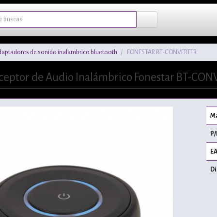
aptadores de sonido inalambrico bluetooth
FONESTAR BT-CONVERTER
eceptor de Audio Inalámbrico Fonestar BT-CO
Ma
P/
EA
Di