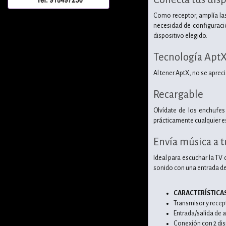
Como receptor, amplía las
necesidad de configuraci
dispositivo elegido.
Tecnología Apt
Al tener AptX, no se apreci
Recargable
Olvídate de los enchufes
prácticamente cualquier e
Envía música a t
Ideal para escuchar la TV 
sonido con una entrada de
CARACTERÍSTICA
Transmisor y recept
Entrada/salida de a
Conexión con 2 dis