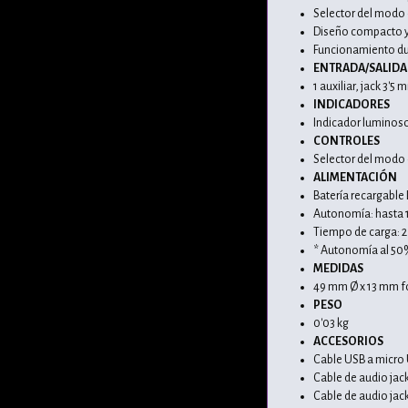
Selector del modo 
Diseño compacto y 
Funcionamiento dura
ENTRADA/SALIDA
1 auxiliar, jack 3'5
INDICADORES
Indicador luminos
CONTROLES
Selector del modo 
ALIMENTACIÓN
Batería recargable 
Autonomía: hasta 1
Tiempo de carga: 2
* Autonomía al 50%
MEDIDAS
49 mm Ø x 13 mm 
PESO
0'03 kg
ACCESORIOS
Cable USB a micro 
Cable de audio jac
Cable de audio ja