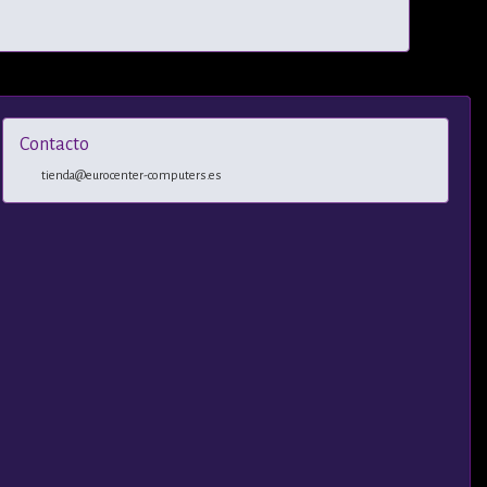
Contacto
tienda@eurocenter-computers.es