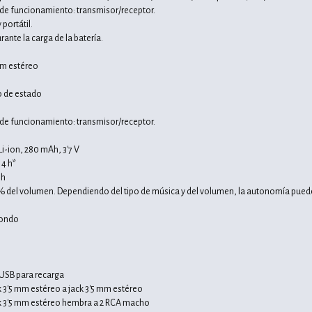
de funcionamiento: transmisor/receptor.
portátil.
nte la carga de la batería.
 mm estéreo
o de estado
de funcionamiento: transmisor/receptor.
Li-ion, 280 mAh, 3'7 V
4 h*
 h
 del volumen. Dependiendo del tipo de música y del volumen, la autonomía puede
fondo
USB para recarga
k 3'5 mm estéreo a jack 3'5 mm estéreo
ck 3'5 mm estéreo hembra a 2 RCA macho