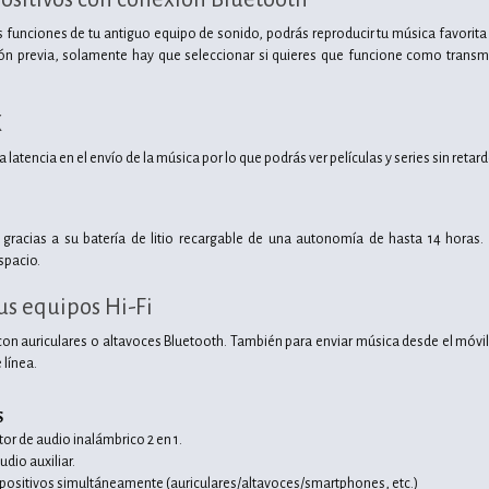
 funciones de tu antiguo equipo de sonido, podrás reproducir tu música favorita 
ón previa, solamente hay que seleccionar si quieres que funcione como transmi
X
a latencia en el envío de la música por lo que podrás ver películas y series sin reta
 gracias a su batería de litio recargable de una autonomía de hasta 14 horas
spacio.
us equipos Hi-Fi
con auriculares o altavoces Bluetooth. También para enviar música desde el móvil
 línea.
S
or de audio inalámbrico 2 en 1.
udio auxiliar.
positivos simultáneamente (auriculares/altavoces/smartphones, etc.)