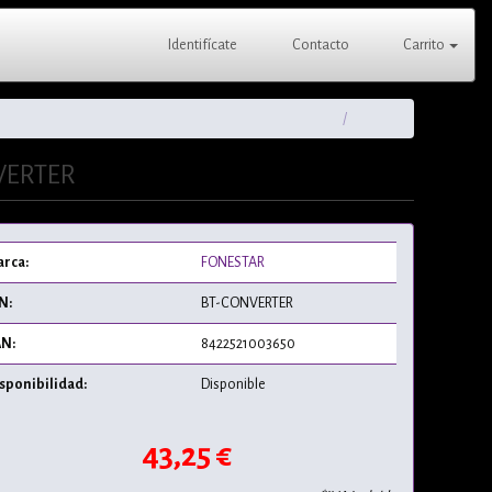
Identifícate
Contacto
Carrito
NVERTER
rca:
FONESTAR
N:
BT-CONVERTER
N:
8422521003650
sponibilidad:
Disponible
43,25 €