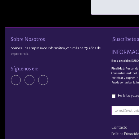
Sobre Nosotros
¡Suscríbete 
Somos una Empresa de Informática, con más de 25 Años de
INFORMACI
experiencia.
Responsable
: EURO
Síguenos en:
Finalidad
: Responder
Consentimiento del 
rectificar y suprimir
Puede consultar la i
He leído y ace
Contacto
Política Privacid