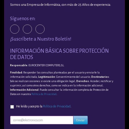
Somos una Empresa de Informática, con más de 25 Años de experiencia.
Síguenos en:
¡Suscríbete a Nuestro Boletín!
INFORMACIÓN BÁSICA SOBRE PROTECCIÓN
DE DATOS
Responsable
: EUROCENTER COMPUTERS, S.L.
Finalidad
: Responder las consultas planteadas por el usuario y enviarle la
información solicitada;
Legitimación
: Consentimiento del usuario;
Destinatarios
:
Solo se realizan cesiones si existe una obligación legal;
Derechos
: Acceder, rectificar y
suprimir, así como otros derechos, como se indica en la información adicional;
Información Adicional
: Puede consultar la información completa de Protección de
Datos en nuestra
Política de Privacidad
.
He leído y acepto la
Política de Privacidad
.
Enviar