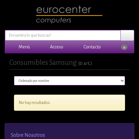
Menú
Acceso
Contacto
0
Consumibles Samsung
(0 art.)
No hay resultados.
Sobre Nosotros