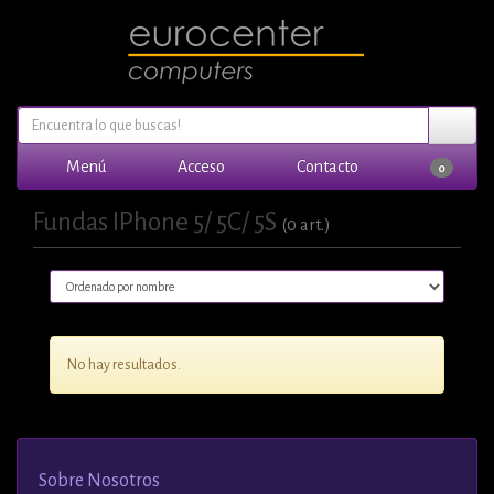
Menú
Acceso
Contacto
0
Fundas IPhone 5/ 5C/ 5S
(0 art.)
No hay resultados.
Sobre Nosotros