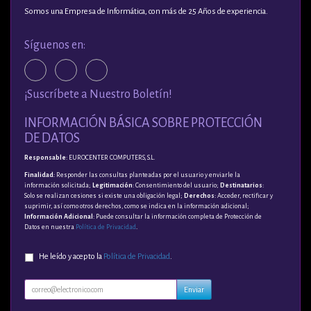
Somos una Empresa de Informática, con más de 25 Años de experiencia.
Síguenos en:
¡Suscríbete a Nuestro Boletín!
INFORMACIÓN BÁSICA SOBRE PROTECCIÓN
DE DATOS
Responsable
: EUROCENTER COMPUTERS, S.L.
Finalidad
: Responder las consultas planteadas por el usuario y enviarle la
información solicitada;
Legitimación
: Consentimiento del usuario;
Destinatarios
:
Solo se realizan cesiones si existe una obligación legal;
Derechos
: Acceder, rectificar y
suprimir, así como otros derechos, como se indica en la información adicional;
Información Adicional
: Puede consultar la información completa de Protección de
Datos en nuestra
Política de Privacidad
.
He leído y acepto la
Política de Privacidad
.
Enviar