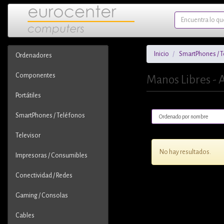
Inicio
SmartPhones / 
Ordenadores
Componentes
Manos Libres - 
Portátiles
SmartPhones / Teléfonos
Televisor
No hay resultados.
Impresoras / Consumibles
Conectividad / Redes
Gaming / Consolas
Cables