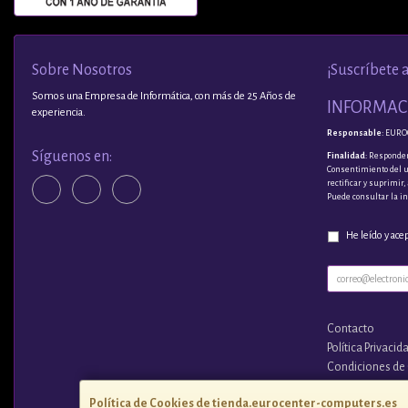
Sobre Nosotros
¡Suscríbete 
Somos una Empresa de Informática, con más de 25 Años de
INFORMACI
experiencia.
Responsable
: EURO
Síguenos en:
Finalidad
: Responder
Consentimiento del 
rectificar y suprimir
Puede consultar la i
He leído y ace
Contacto
Política Privacid
Condiciones de
¿Quienes Somo
Política de Cookies de tienda.eurocenter-computers.es