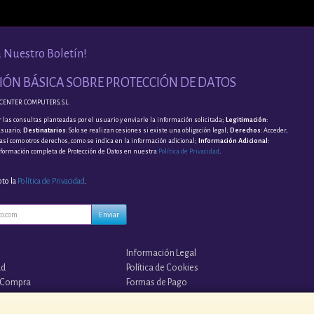
a Nuestro Boletín!
ÓN BÁSICA SOBRE PROTECCIÓN DE DATOS
CENTER COMPUTERS, S.L.
 las consultas planteadas por el usuario y enviarle la información solicitada;
Legitimación
:
usuario;
Destinatarios
: Solo se realizan cesiones si existe una obligación legal;
Derechos
: Acceder,
, así como otros derechos, como se indica en la información adicional;
Información Adicional
:
nformación completa de Protección de Datos en nuestra
Política de Privacidad
.
pto la
Política de Privacidad
.
Enviar
Información Legal
ad
Política de Cookies
 Compra
Formas de Pago
s?
¡¡ TUS COPIAS EN LA NUBE !!