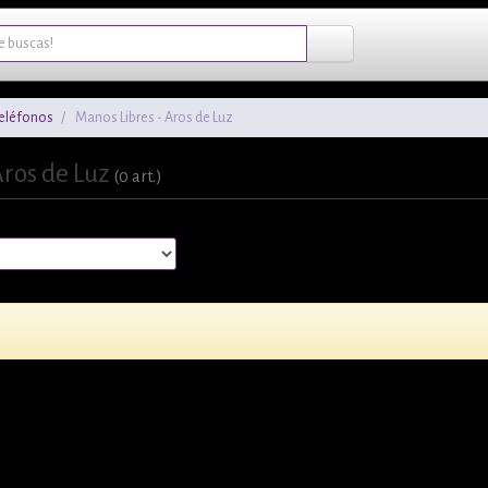
Teléfonos
Manos Libres - Aros de Luz
Aros de Luz
(0 art.)