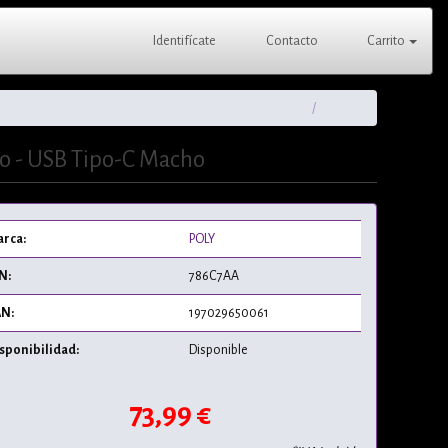
Identifícate
Contacto
Carrito
 - USB Tipo-C Macho
rca:
POLY
N:
786C7AA
N:
197029650061
sponibilidad:
Disponible
73,99 €