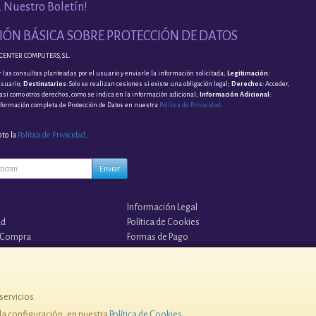
a Nuestro Boletín!
ÓN BÁSICA SOBRE PROTECCIÓN DE DATOS
CENTER COMPUTERS, S.L.
 las consultas planteadas por el usuario y enviarle la información solicitada;
Legitimación
:
usuario;
Destinatarios
: Solo se realizan cesiones si existe una obligación legal;
Derechos
: Acceder,
, así como otros derechos, como se indica en la información adicional;
Información Adicional
:
nformación completa de Protección de Datos en nuestra
Política de Privacidad
.
pto la
Política de Privacidad
.
Enviar
Información Legal
ad
Política de Cookies
 Compra
Formas de Pago
s?
¡¡ TUS COPIAS EN LA NUBE !!
servicios.
a configuración, en nuestra
Política de Cookies
.