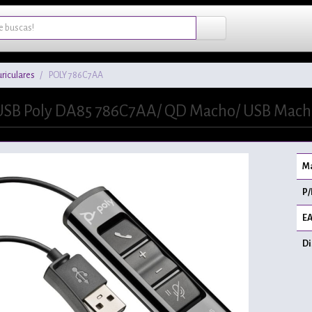
riculares
POLY 786C7AA
SB Poly DA85 786C7AA/ QD Macho/ USB Macho
Ma
P/
EA
Di