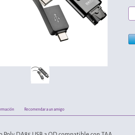
ormación
Recomendar a un amigo
o Poly DA85 USB a QD compatible con TAA