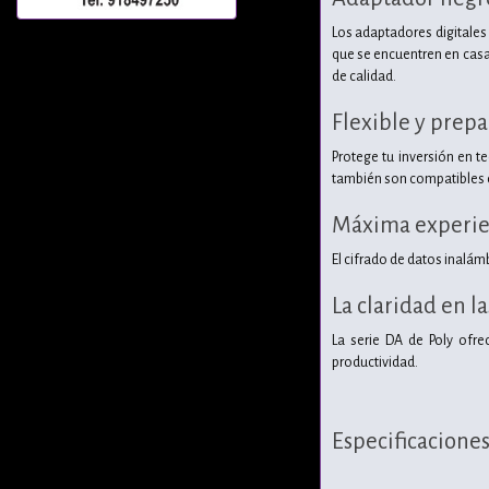
Los adaptadores digitales
que se encuentren en casa 
de calidad.
Flexible y prepa
Protege tu inversión en t
también son compatibles c
Máxima experien
El cifrado de datos inalám
La claridad en l
La serie DA de Poly ofre
productividad.
Especificacione