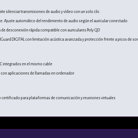
ite silenciar transmisiones de audio y vídeo con un solo clic
e: Ajuste automático del rendimiento de audio según el auricular conectado
 de desconexión rápida compatible con auriculares Poly QD
dGuard DIGITAL con limitación acústica avanzada y protección frente a picos de so
C integrados en el mismo cable
 con aplicaciones de llamadas en ordenador
 certificado para plataformas de comunicación y reuniones virtuales