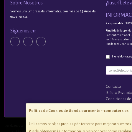
Sobre Nosotros
¡Suscríbete 
Somos una Empresa de Informática, con más de 25 Años de
INFORMACI
experiencia.
Responsable
: EURO
Síguenos en:
Finalidad
: Responder
Consentimiento del 
rectificar y suprimir
Puede consultar la i
He leído y ace
Contacto
Política Privacid
Condiciones de
¿Quienes Somo
Política de Cookies de tienda.eurocenter-computers.es
Utilizamos cookies propias y de terceros para mejorar nuestros 
tienda.eurocenter-computers.es © 2026
C/ ZUNZUNEGUI, 1 28400, ESPAÑA. C.I.F. B-81076507 - Tlfno. 91 849 7250
Puede obtener más información, o bien conocer cómo cambiar l