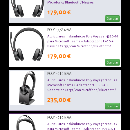
Micrófono/ Bluetooth/ Negros
179,00 €
Comprar
POLY - 77Z32AA
Auriculares Inalámbricos Poly Voyager 4320-M
para Microsoft Teams + Adaptador BT700 +
Base de Carga/ con Micrófono/ Bluetooth/
Negros
179,00 €
Comprar
POLY - 9T9J6AA
Auriculares Inalámbricos Poly Voyager Focus 2
Microsoft Teams + Adaptador USB-C-A +
Soporte de Carga/ con Micrófono/ Bluetooth/
Negros
235,00 €
Comprar
POLY - 9T9J4AA
Auriculares Inalámbricos Poly Voyager Focus 2
para Microsoft Teams + Adaptador USB-C-A +