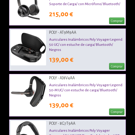
Soporte de Carga/ con Micrófono/ Bluetooth/
Negro
215,00 €
Comprar
POLY - AT9M9AA
Auriculares Inalámbricos Poly Voyager Legend
50 UC/ con estuche de carga/ Bluetooth/
Negros
139,00 €
Comprar
POLY - AJ8V4AA
Auriculares Inalámbricos Poly Voyager Legend
50-M UC/ con estuche de carga/ Bluetooth/
Negros
139,00 €
Comprar
POLY - 8G7T9AA
Auriculares Inalámbricos Poly Voyager