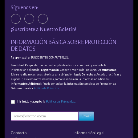
Síguenos en:
¡Suscríbete a Nuestro Boletín!
INFORMACIÓN BÁSICA SOBRE PROTECCIÓN
DE DATOS
Responsable
: EUROCENTER COMPUTERS, S.L.
Finalidad
: Responder las consultas planteadas por el usuario y enviarle la
información solicitada;
Legitimación
: Consentimiento del usuario;
Destinatarios
:
Solo se realizan cesiones si existe una obligación legal;
Derechos
: Acceder, rectificar y
suprimir, así como otros derechos, como se indica en la información adicional;
Información Adicional
: Puede consultar la información completa de Protección de
Datos en nuestra
Política de Privacidad
.
He leído y acepto la
Política de Privacidad
.
Enviar
Contacto
Información Legal