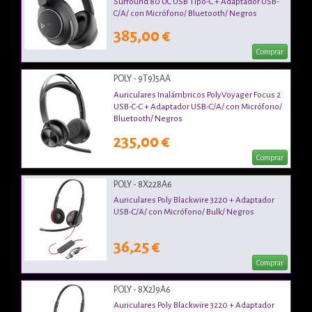
Surround 80 UC USB Tipo-C + Adaptador USB-
C/A/ con Micrófono/ Bluetooth/ Negros
385,00 €
Comprar
POLY - 9T9J5AA
Auriculares Inalámbricos PolyVoyager Focus 2
USB-C-C + Adaptador USB-C/A/ con Micrófono/
Bluetooth/ Negros
235,00 €
Comprar
POLY - 8X228A6
Auriculares Poly Blackwire 3220 + Adaptador
USB-C/A/ con Micrófono/ Bulk/ Negros
36,25 €
Comprar
POLY - 8X2J9A6
Auriculares Poly Blackwire 3220 + Adaptador