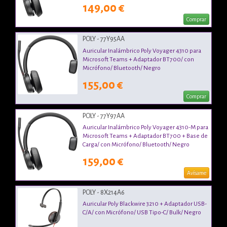
149,00 €
Comprar
POLY - 77Y95AA
Auricular Inalámbrico Poly Voyager 4310 para
Microsoft Teams + Adaptador BT700/ con
Micrófono/ Bluetooth/ Negro
155,00 €
Comprar
POLY - 77Y97AA
Auricular Inalámbrico Poly Voyager 4310-M para
Microsoft Teams + Adaptador BT700 + Base de
Carga/ con Micrófono/ Bluetooth/ Negro
159,00 €
Avísame
POLY - 8X214A6
Auricular Poly Blackwire 3210 + Adaptador USB-
C/A/ con Micrófono/ USB Tipo-C/ Bulk/ Negro