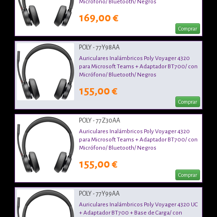
Micrófono/ Bluetooth/ Negros
169,00 €
Comprar
POLY - 77Y98AA
Auriculares Inalámbricos Poly Voyager 4320
para Microsoft Teams + Adaptador BT700/ con
Micrófono/ Bluetooth/ Negros
155,00 €
Comprar
POLY - 77Z30AA
Auriculares Inalámbricos Poly Voyager 4320
para Microsoft Teams + Adaptador BT700/ con
Micrófono/ Bluetooth/ Negros
155,00 €
Comprar
POLY - 77Y99AA
Auriculares Inalámbricos Poly Voyager 4320 UC
+ Adaptador BT700 + Base de Carga/ con