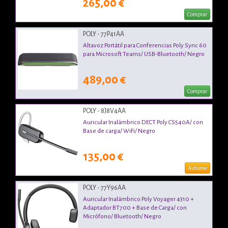
265,00 €
Comprar
POLY - 77P41AA
Altavoz Portátil para Conferencias Poly Sync 60
para Microsoft Teams/ USB-Bluetooth/ Negro
489,00 €
Comprar
POLY - 8J8V4AA
Auricular Inalámbrico DECT Poly CS540A/ con
Base de carga/ WiFi/ Negro
135,00 €
Avísame
POLY - 77Y96AA
Auricular Inalámbrico Poly Voyager 4310 +
Adaptador BT700 + Base de Carga/ con
Micrófono/ Bluetooth/ Negro