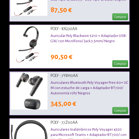
87,50 €
Comprar
POLY - 8X230AA
Auricular Poly Blackwire 5210 + Adaptador USB-
C/A/ con Micrófono/ Jack 3.5mm/ Negro
90,50 €
Comprar
POLY - 7Y8H0AA
Auriculares Bluetooth Poly Voyager Free 60+ UC
M con estuche de carga + Adaptador BT700/
Autonomía 10h/ Negros
345,00 €
Comprar
POLY - 77Z00AA
Auriculares Inalámbricos Poly Voyager 4320
para Microsoft Teams + Adaptador BT700/ con