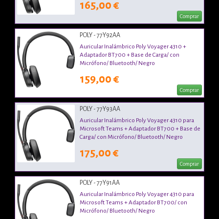
165,00 €
Comprar
POLY - 77Y92AA
Auricular Inalámbrico Poly Voyager 4310 +
Adaptador BT700 + Base de Carga/ con
Micrófono/ Bluetooth/ Negro
159,00 €
Comprar
POLY - 77Y93AA
Auricular Inalámbrico Poly Voyager 4310 para
Microsoft Teams + Adaptador BT700 + Base de
Carga/ con Micrófono/ Bluetooth/ Negro
175,00 €
Comprar
POLY - 77Y91AA
Auricular Inalámbrico Poly Voyager 4310 para
Microsoft Teams + Adaptador BT700/ con
Micrófono/ Bluetooth/ Negro