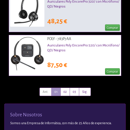
Auriculares Poly EncorePro 320/ con Micrófono/
QD/ Negros
48,25 €
Comprar
POLY - 783P7AA
Auriculares Poly EncorePro 520/ con Micrófono/
QD/ Negros
87,50 €
Comprar
Ant.
01
02
03
Sig.
Sobre Nosotros
Somos una Empresa de Informática, con más de 25 Años de experiencia.