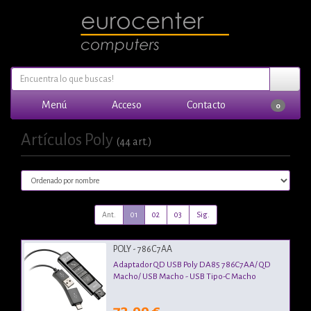
Menú
Acceso
Contacto
0
Artículos Poly
(44 art.)
Ant.
01
02
03
Sig.
POLY - 786C7AA
Adaptador QD USB Poly DA85 786C7AA/ QD
Macho/ USB Macho - USB Tipo-C Macho