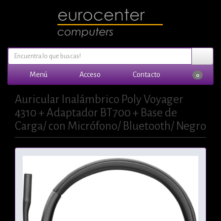
Menú
Acceso
Contacto
0
Auricular Inalámbrico Poly Voyager
4310 + Adaptador BT700 + Base de
Carga/ con Micrófono/ Bluetooth/ Negro