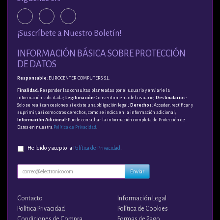
¡Suscríbete a Nuestro Boletín!
INFORMACIÓN BÁSICA SOBRE PROTECCIÓN
DE DATOS
Responsable
: EUROCENTER COMPUTERS, S.L.
Finalidad
: Responder las consultas planteadas por el usuario y enviarle la
información solicitada;
Legitimación
: Consentimiento del usuario;
Destinatarios
:
Solo se realizan cesiones si existe una obligación legal;
Derechos
: Acceder, rectificar y
suprimir, así como otros derechos, como se indica en la información adicional;
Información Adicional
: Puede consultar la información completa de Protección de
Datos en nuestra
Política de Privacidad
.
He leído y acepto la
Política de Privacidad
.
Enviar
Contacto
Información Legal
Política Privacidad
Política de Cookies
Condiciones de Compra
Formas de Pago