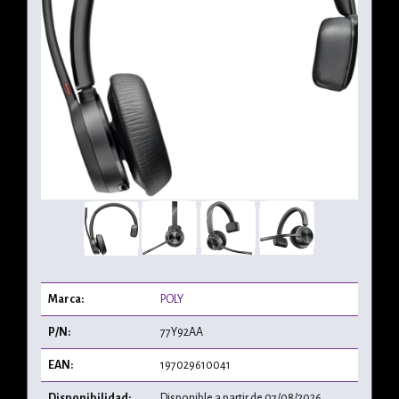
Marca:
POLY
P/N:
77Y92AA
EAN:
197029610041
Disponibilidad:
Disponible a partir de 07/08/2026