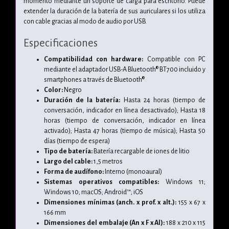
momento mediante un soporte de carga para escritorio. Puede
extender la duración de la batería de sus auriculares si los utiliza
con cable gracias al modo de audio por USB.
Especificaciones
Compatibilidad con hardware:
Compatible con PC
mediante el adaptador USB-A Bluetooth® BT700 incluido y
smartphones a través de Bluetooth®
Color:
Negro
Duración de la batería:
Hasta 24 horas (tiempo de
conversación, indicador en línea desactivado); Hasta 18
horas (tiempo de conversación, indicador en línea
activado); Hasta 47 horas (tiempo de música); Hasta 50
días (tiempo de espera)
Tipo de batería:
Batería recargable de iones de litio
Largo del cable:
1,5 metros
Forma de audífono:
Interno (monoaural)
Sistemas operativos compatibles:
Windows 11;
Windows 10; macOS; Android™; iOS
Dimensiones mínimas (anch. x prof. x alt.):
155 x 67 x
166 mm
Dimensiones del embalaje (An x F x Al):
188 x 210 x 115