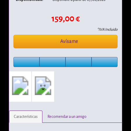
159,00 €
*IVA Incluido
Avísame
5 - 5
W
Características
Recomendar a un amigo