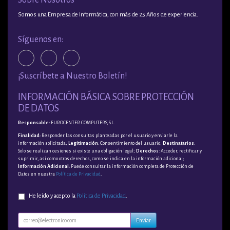
Somos una Empresa de Informática, con más de 25 Años de experiencia.
Síguenos en:
¡Suscríbete a Nuestro Boletín!
INFORMACIÓN BÁSICA SOBRE PROTECCIÓN
DE DATOS
Responsable
: EUROCENTER COMPUTERS, S.L.
Finalidad
: Responder las consultas planteadas por el usuario y enviarle la
información solicitada;
Legitimación
: Consentimiento del usuario;
Destinatarios
:
Solo se realizan cesiones si existe una obligación legal;
Derechos
: Acceder, rectificar y
suprimir, así como otros derechos, como se indica en la información adicional;
Información Adicional
: Puede consultar la información completa de Protección de
Datos en nuestra
Política de Privacidad
.
He leído y acepto la
Política de Privacidad
.
Enviar