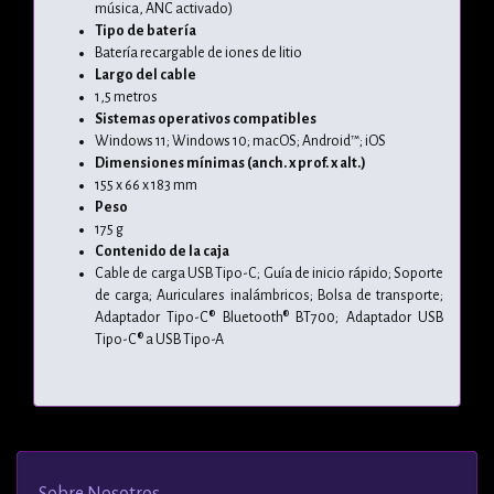
música, ANC activado)
Tipo de batería
Batería recargable de iones de litio
Largo del cable
1,5 metros
Sistemas operativos compatibles
Windows 11; Windows 10; macOS; Android™; iOS
Dimensiones mínimas (anch. x prof. x alt.)
155 x 66 x 183 mm
Peso
175 g
Contenido de la caja
Cable de carga USB Tipo-C; Guía de inicio rápido; Soporte
de carga; Auriculares inalámbricos; Bolsa de transporte;
Adaptador Tipo-C® Bluetooth® BT700; Adaptador USB
Tipo-C® a USB Tipo-A
Sobre Nosotros