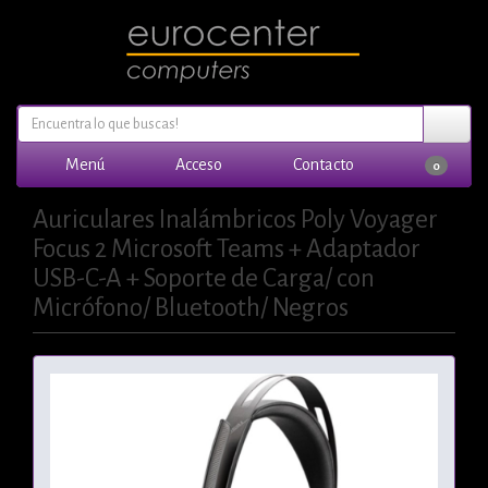
Menú
Acceso
Contacto
0
Auriculares Inalámbricos Poly Voyager
Focus 2 Microsoft Teams + Adaptador
USB-C-A + Soporte de Carga/ con
Micrófono/ Bluetooth/ Negros