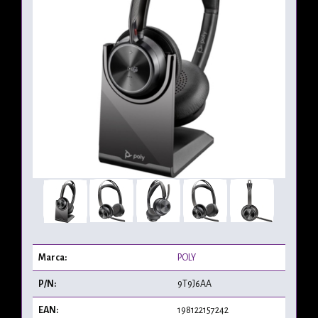
Marca:
POLY
P/N:
9T9J6AA
EAN:
198122157242