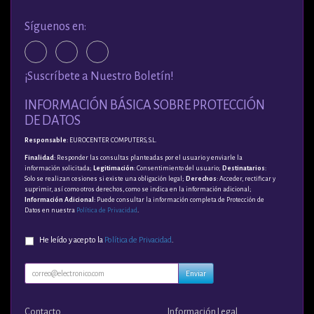
Síguenos en:
¡Suscríbete a Nuestro Boletín!
INFORMACIÓN BÁSICA SOBRE PROTECCIÓN
DE DATOS
Responsable
: EUROCENTER COMPUTERS, S.L.
Finalidad
: Responder las consultas planteadas por el usuario y enviarle la
información solicitada;
Legitimación
: Consentimiento del usuario;
Destinatarios
:
Solo se realizan cesiones si existe una obligación legal;
Derechos
: Acceder, rectificar y
suprimir, así como otros derechos, como se indica en la información adicional;
Información Adicional
: Puede consultar la información completa de Protección de
Datos en nuestra
Política de Privacidad
.
He leído y acepto la
Política de Privacidad
.
Enviar
Contacto
Información Legal