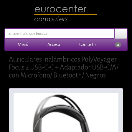
Menú
Acceso
Contacto
0
Auriculares Inalámbricos PolyVoyager
Focus 2 USB-C-C + Adaptador USB-C/A/
con Micrófono/ Bluetooth/ Negros