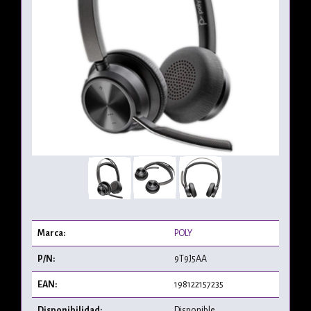
Marca:
POLY
P/N:
9T9J5AA
EAN:
198122157235
Disponibilidad:
Disponible