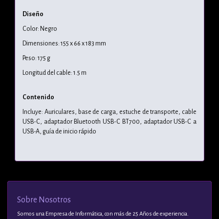
Diseño
Color: Negro
Dimensiones: 155 x 66 x 183 mm
Peso: 175 g
Longitud del cable: 1.5 m
Contenido
Incluye: Auriculares, base de carga, estuche de transporte, cable
USB-C, adaptador Bluetooth USB-C BT700, adaptador USB-C a
USB-A, guía de inicio rápido
Sobre Nosotros
Somos una Empresa de Informática, con más de 25 Años de experiencia.