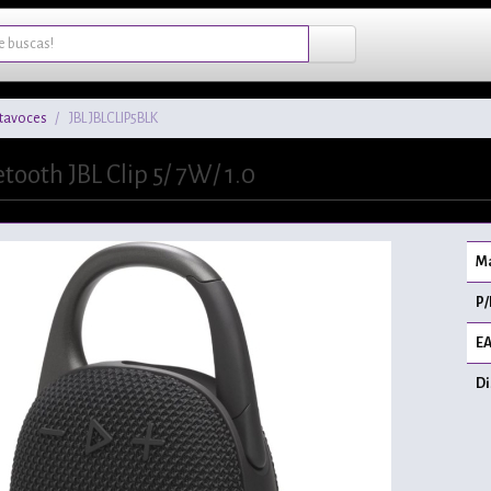
ltavoces
JBL JBLCLIP5BLK
tooth JBL Clip 5/ 7W/ 1.0
Ma
P/
EA
Di