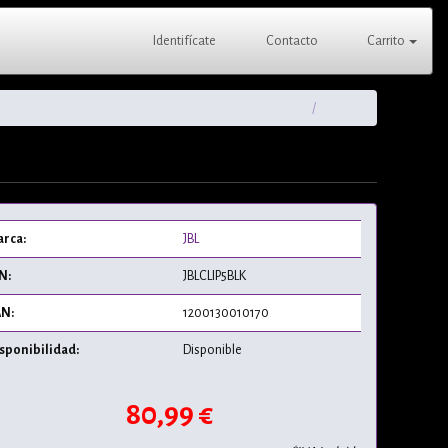
Identifícate
Contacto
Carrito
rca:
JBL
N:
JBLCLIP5BLK
N:
1200130010170
sponibilidad:
Disponible
80,99 €