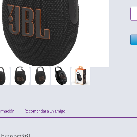
ormación
Recomendar a un amigo
ltraportátil