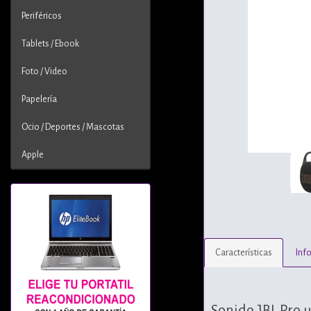
Periféricos
Tablets / Ebook
Foto / Video
Papelería
Ocio / Deportes / Mascotas
Apple
Características
Inf
Sonido JBL Pro u