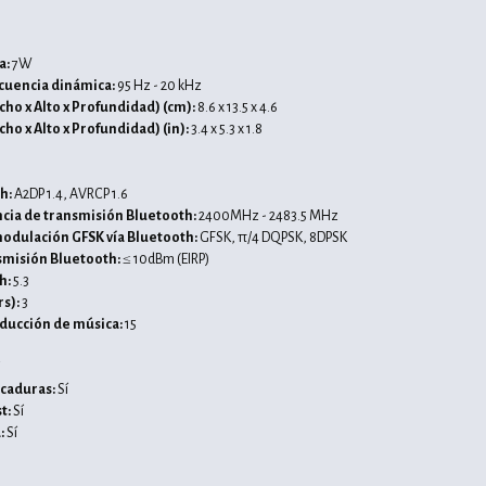
s
a:
7W
cuencia dinámica:
95 Hz - 20 kHz
ho x Alto x Profundidad) (cm):
8.6 x 13.5 x 4.6
o x Alto x Profundidad) (in):
3.4 x 5.3 x 1.8
th:
A2DP 1.4, AVRCP 1.6
cia de transmisión Bluetooth:
2400MHz - 2483.5 MHz
odulación GFSK vía Bluetooth:
GFSK, π/4 DQPSK, 8DPSK
smisión Bluetooth:
≤ 10dBm (EIRP)
h:
5.3
rs):
3
ducción de música:
15
icaduras:
Sí
t:
Sí
:
Sí