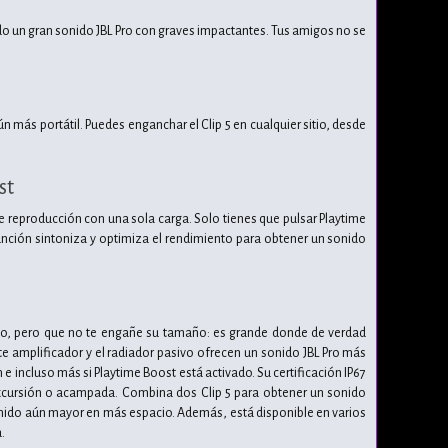
do un gran sonido JBL Pro con graves impactantes. Tus amigos no se
ás portátil. Puedes enganchar el Clip 5 en cualquier sitio, desde
st
de reproducción con una sola carga. Solo tienes que pulsar Playtime
unción sintoniza y optimiza el rendimiento para obtener un sonido
mano, pero que no te engañe su tamaño: es grande donde de verdad
e amplificador y el radiador pasivo ofrecen un sonido JBL Pro más
 incluso más si Playtime Boost está activado. Su certificación IP67
excursión o acampada. Combina dos Clip 5 para obtener un sonido
onido aún mayor en más espacio. Además, está disponible en varios
.