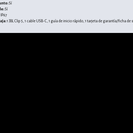
unto:
Sí
le:
Sí
IP67
aja:
1 JBL Clip 5,
1 cable USB-C,
1 guía de inicio rápido,
1 tarjeta de garantía/ficha de