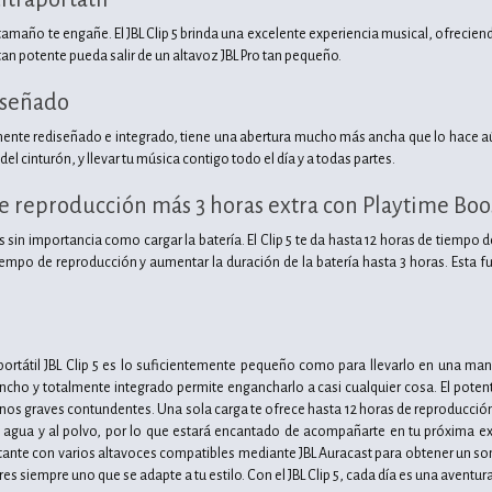
amaño te engañe. El JBL Clip 5 brinda una excelente experiencia musical, ofrecien
tan potente pueda salir de un altavoz JBL Pro tan pequeño.
iseñado
te rediseñado e integrado, tiene una abertura mucho más ancha que lo hace aún m
 del cinturón, y llevar tu música contigo todo el día y a todas partes.
de reproducción más 3 horas extra con Playtime Boo
sin importancia como cargar la batería. El Clip 5 te da hasta 12 horas de tiempo 
iempo de reproducción y aumentar la duración de la batería hasta 3 horas. Esta f
raportátil JBL Clip 5 es lo suficientemente pequeño como para llevarlo en una 
ho y totalmente integrado permite engancharlo a casi cualquier cosa. El potent
nos graves contundentes. Una sola carga te ofrece hasta 12 horas de reproducción e
al agua y al polvo, por lo que estará encantado de acompañarte en tu próxima 
stante con varios altavoces compatibles mediante JBL Auracast para obtener un s
s siempre uno que se adapte a tu estilo. Con el JBL Clip 5, cada día es una aventura