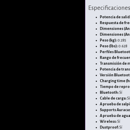
Especificacione
Potencia de salid
Respuesta de fre
Dimensiones (Anc
Dimensiones (Anch
Peso (kg):
0.285
Peso (lbs):
0.628
Perfiles Bluetoo
Rango de frecuen
Transmisión de m
Potencia de tran
Versión Bluetoot
Charging time (h
Tiempo de repro
Bluetooth:
Sí
Cable de carga:
Sí
A prueba de salp
Supports Auracas
A prueba de agua
Wireless:
Sí
Dustproof:
Sí