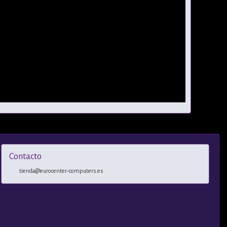
Contacto
tienda@eurocenter-computers.es