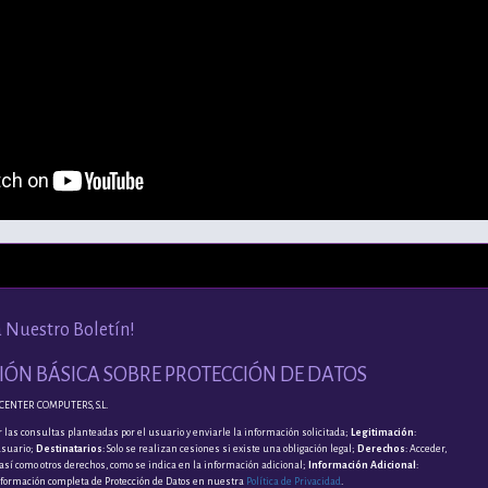
a Nuestro Boletín!
ÓN BÁSICA SOBRE PROTECCIÓN DE DATOS
CENTER COMPUTERS, S.L.
 las consultas planteadas por el usuario y enviarle la información solicitada;
Legitimación
:
usuario;
Destinatarios
: Solo se realizan cesiones si existe una obligación legal;
Derechos
: Acceder,
, así como otros derechos, como se indica en la información adicional;
Información Adicional
:
nformación completa de Protección de Datos en nuestra
Política de Privacidad
.