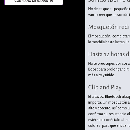
No dejes que su pequeño t
van a creer que un sonido 
Mosquetón red
El mosquetón, completamen
la mochila hasta la trabilla
Hasta 12 horas 
No te preocupes por cosas 
Boost para prolongar el t
más alto y nítido.
Clip and Play
El altavoz Bluetooth ult
importa. Un mosquetón anc
alto y potente, así como u
confirma su resistencia 
estéreo o conéctalo al in
colores, para que encuentre