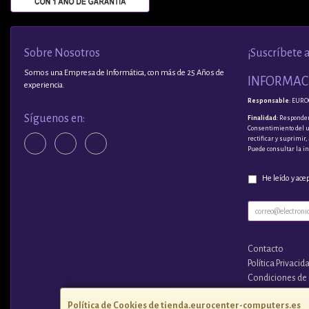
Sobre Nosotros
¡Suscríbete 
Somos una Empresa de Informática, con más de 25 Años de
INFORMACI
experiencia.
Responsable
: EURO
Síguenos en:
Finalidad
: Responder
Consentimiento del 
rectificar y suprimir
Puede consultar la i
He leído y ace
Contacto
Política Privacid
Condiciones de
¿Quienes Somo
Política de Cookies de tienda.eurocenter-computers.es