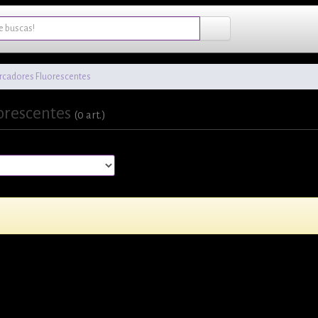
cadores Fluorescentes
orescentes
(0 art.)