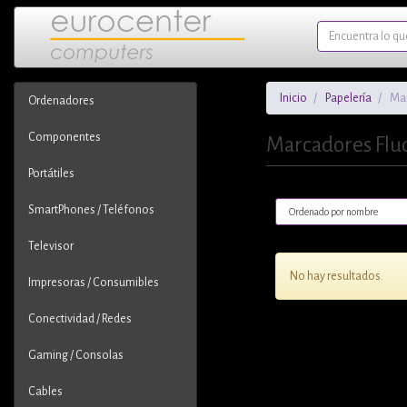
Inicio
Papelería
Mar
Ordenadores
Componentes
Marcadores Flu
Portátiles
SmartPhones / Teléfonos
Televisor
No hay resultados.
Impresoras / Consumibles
Conectividad / Redes
Gaming / Consolas
Cables