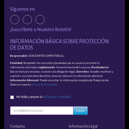
Síguenos en:
¡Suscríbete a Nuestro Boletín!
INFORMACIÓN BÁSICA SOBRE PROTECCIÓN
DE DATOS
Responsable
: EUROCENTER COMPUTERS, S.L.
Finalidad
: Responder las consultas planteadas por el usuario y enviarle la
información solicitada;
Legitimación
: Consentimiento del usuario;
Destinatarios
:
Solo se realizan cesiones si existe una obligación legal;
Derechos
: Acceder, rectificar y
suprimir, así como otros derechos, como se indica en la información adicional;
Información Adicional
: Puede consultar la información completa de Protección de
Datos en nuestra
Política de Privacidad
.
He leído y acepto la
Política de Privacidad
.
Enviar
Contacto
Información Legal