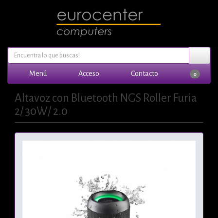
Menú
Acceso
Contacto
0
Altavoz con Bluetooth NGS Roller Furia
2/ 30W/ 2.0