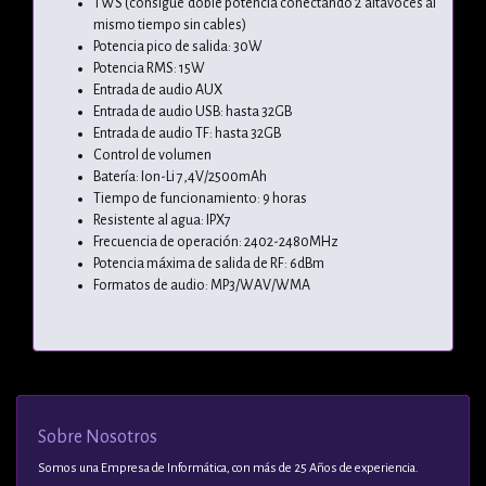
TWS (consigue doble potencia conectando 2 altavoces al
mismo tiempo sin cables)
Potencia pico de salida: 30W
Potencia RMS: 15W
Entrada de audio AUX
Entrada de audio USB: hasta 32GB
Entrada de audio TF: hasta 32GB
Control de volumen
Batería: Ion-Li 7,4V/2500mAh
Tiempo de funcionamiento: 9 horas
Resistente al agua: IPX7
Frecuencia de operación: 2402-2480MHz
Potencia máxima de salida de RF: 6dBm
Formatos de audio: MP3/WAV/WMA
Sobre Nosotros
Somos una Empresa de Informática, con más de 25 Años de experiencia.