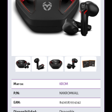
Marca:
KROM
P/N:
NXKROMKALL
EAN:
8436587974342
Disponibilidad:
Disponible