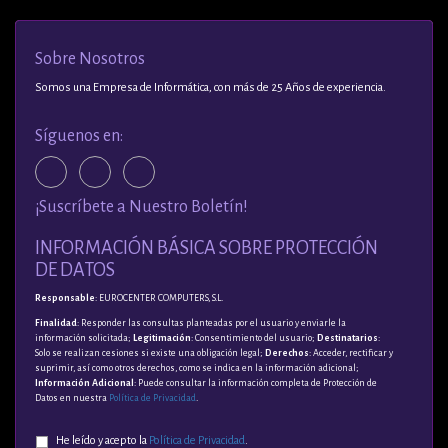
Sobre Nosotros
Somos una Empresa de Informática, con más de 25 Años de experiencia.
Síguenos en:
¡Suscríbete a Nuestro Boletín!
INFORMACIÓN BÁSICA SOBRE PROTECCIÓN
DE DATOS
Responsable
: EUROCENTER COMPUTERS, S.L.
Finalidad
: Responder las consultas planteadas por el usuario y enviarle la
información solicitada;
Legitimación
: Consentimiento del usuario;
Destinatarios
:
Solo se realizan cesiones si existe una obligación legal;
Derechos
: Acceder, rectificar y
suprimir, así como otros derechos, como se indica en la información adicional;
Información Adicional
: Puede consultar la información completa de Protección de
Datos en nuestra
Política de Privacidad
.
He leído y acepto la
Política de Privacidad
.