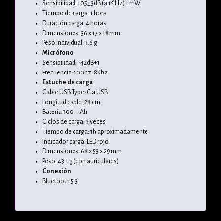
Sensibilidad: 105±3dB (a 1K Hz) 1 mW
Tiempo de carga: 1 hora
Duración carga: 4 horas
Dimensiones: 36 x 17 x 18 mm
Peso individual: 3.6 g
Micrófono
Sensibilidad: -42dB±1
Frecuencia: 100hz-8Khz
Estuche de carga
Cable USB Type-C a USB
Longitud cable: 28 cm
Batería 300 mAh
Ciclos de carga: 3 veces
Tiempo de carga: 1h aproximadamente
Indicador carga: LED rojo
Dimensiones: 68 x 53 x 29 mm
Peso: 43.1 g (con auriculares)
Conexión
Bluetooth 5.3