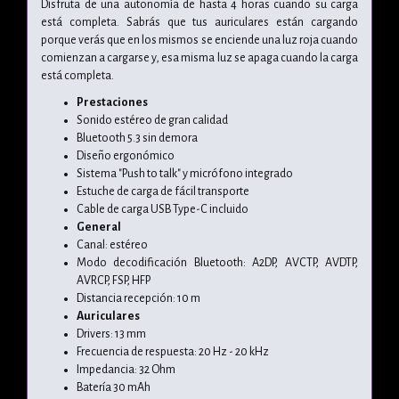
Disfruta de una autonomía de hasta 4 horas cuando su carga
está completa. Sabrás que tus auriculares están cargando
porque verás que en los mismos se enciende una luz roja cuando
comienzan a cargarse y, esa misma luz se apaga cuando la carga
está completa.
Prestaciones
Sonido estéreo de gran calidad
Bluetooth 5.3 sin demora
Diseño ergonómico
Sistema "Push to talk" y micrófono integrado
Estuche de carga de fácil transporte
Cable de carga USB Type-C incluido
General
Canal: estéreo
Modo decodificación Bluetooth: A2DP, AVCTP, AVDTP,
AVRCP, FSP, HFP
Distancia recepción: 10 m
Auriculares
Drivers: 13 mm
Frecuencia de respuesta: 20 Hz - 20 kHz
Impedancia: 32 Ohm
Batería 30 mAh