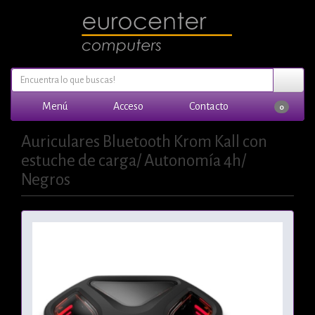
Menú
Acceso
Contacto
0
Auriculares Bluetooth Krom Kall con
estuche de carga/ Autonomía 4h/
Negros