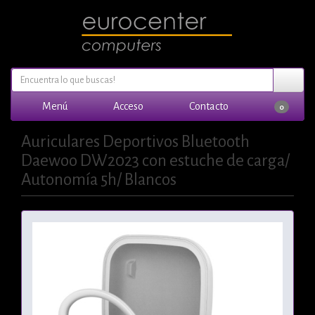
Menú
Acceso
Contacto
0
Auriculares Deportivos Bluetooth
Daewoo DW2023 con estuche de carga/
Autonomía 5h/ Blancos