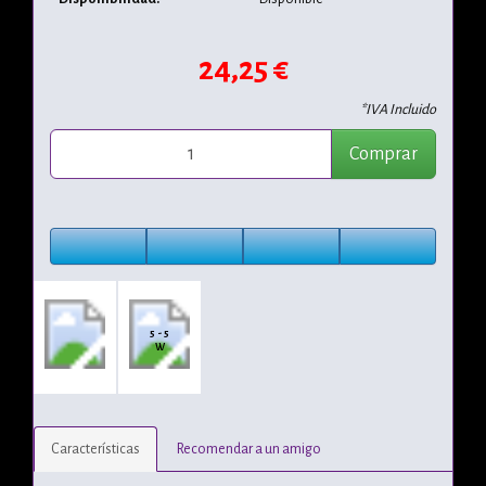
24,25 €
*IVA Incluido
Comprar
5 - 5
W
Características
Recomendar a un amigo