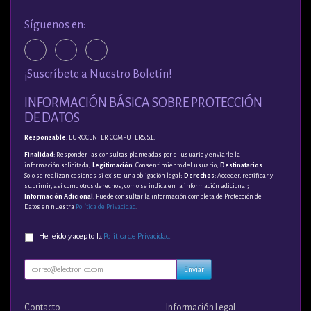
Síguenos en:
¡Suscríbete a Nuestro Boletín!
INFORMACIÓN BÁSICA SOBRE PROTECCIÓN
DE DATOS
Responsable
: EUROCENTER COMPUTERS, S.L.
Finalidad
: Responder las consultas planteadas por el usuario y enviarle la
información solicitada;
Legitimación
: Consentimiento del usuario;
Destinatarios
:
Solo se realizan cesiones si existe una obligación legal;
Derechos
: Acceder, rectificar y
suprimir, así como otros derechos, como se indica en la información adicional;
Información Adicional
: Puede consultar la información completa de Protección de
Datos en nuestra
Política de Privacidad
.
He leído y acepto la
Política de Privacidad
.
Enviar
Contacto
Información Legal