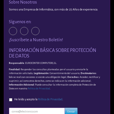
Sobre Nosotros
Somos una Empresa de Informática, con más de 25 Años de experiencia.
Síguenos en:
¡Suscríbete a Nuestro Boletín!
INFORMACIÓN BÁSICA SOBRE PROTECCIÓN
DE DATOS
Responsable
: EUROCENTER COMPUTERS, S.L.
Finalidad
: Responder las consultas planteadas por el usuario y enviarle la
información solicitada;
Legitimación
: Consentimiento del usuario;
Destinatarios
:
Solo se realizan cesiones si existe una obligación legal;
Derechos
: Acceder, rectificar y
suprimir, así como otros derechos, como se indica en la información adicional;
Información Adicional
: Puede consultar la información completa de Protección de
Datos en nuestra
Política de Privacidad
.
He leído y acepto la
Política de Privacidad
.
Enviar