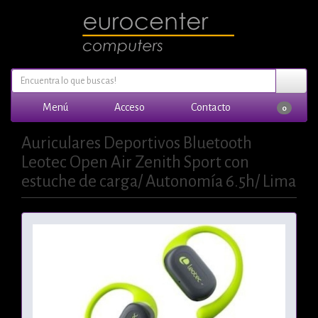
Menú
Acceso
Contacto
0
Auriculares Deportivos Bluetooth
Leotec Open Air Zenith Sport con
estuche de carga/ Autonomía 6.5h/ Lima