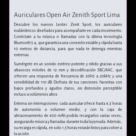
Auriculares Open Air Zenith Sport Lima
Descubre los nuevos Leotec Zenit Sport, los auriculares
inalámbricos diseñados para acompañarte en cada movimiento.
Conéctate a tu música o llamadas con la última tecnología
Bluetooth 5.4, que garantiza una conexión estable y rápida hasta
10 metros de distancia, para que nada te detenga mientras
entrenas.
Sumérgete en un sonido estéreo potente y nítido gracias a sus
altavoces móviles de 12 mm y decodificación SBC/AAC, que
ofrecen una respuesta de frecuencia de 20Hz a 20kHz y una
sensibilidad de 110 dB. Disfruta de tus canciones favoritas con
bajos profundos y agudos claros, sin distorsión perceptible
incluso a volúmenes altos.
Entrena sin interrupciones: cada auricular ofrece hasta 6,5 horas
de autonomía a volumen medio, y con la caja de
almacenamiento de 600 mAh podrás recargarlos varias veces,
asegurando música y llamadas durante toda la jornada. Además,
su recarga es rápida, en solo 1,5 horas estarán listos para volver a
la acción.