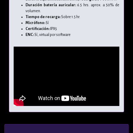
Duración batería auricular:
6.5 hrs. aprox. a 50% de
volumen.
Tiempo de recarga:
Sobre 1.5 hr.
Micrófono:
Sí
Certificación:
IPX5
ENC:
Sí, virtual por software