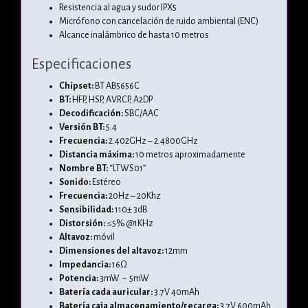
Resistencia al agua y sudor IPX5
Micrófono con cancelación de ruido ambiental (ENC)
Alcance inalámbrico de hasta 10 metros
Especificaciones
Chipset:
BT AB5656C
BT:
HFP, HSP, AVRCP, A2DP
Decodificación:
SBC/AAC
Versión BT:
5.4
Frecuencia:
2.402GHz – 2.4800GHz
Distancia máxima:
10 metros aproximadamente
Nombre BT:
“LTWS01”
Sonido:
Estéreo
Frecuencia:
20Hz – 20Khz
Sensibilidad:
110± 3dB
Distorsión:
≤5% @1KHz
Altavoz:
móvil
Dimensiones del altavoz:
12mm
Impedancia:
16Ω
Potencia:
3mW－5mW
Batería cada auricular:
3.7V 40mAh
Batería caja almacenamiento/recarga:
3.7V 600mAh