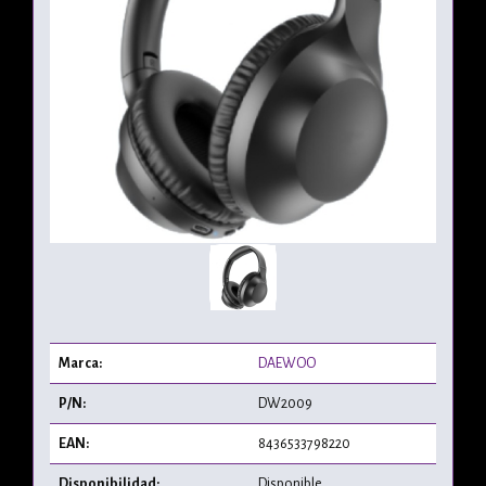
Marca:
DAEWOO
P/N:
DW2009
EAN:
8436533798220
Disponibilidad:
Disponible