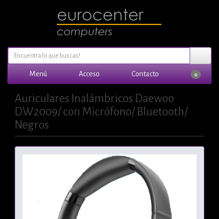
Menú
Acceso
Contacto
0
Auriculares Inalámbricos Daewoo
DW2009/ con Micrófono/ Bluetooth/
Negros