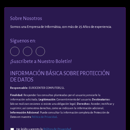
Sobre Nosotros
Somos una Empresa de Informática, con más de 25 Años de experiencia.
Síguenos en:
¡Suscríbete a Nuestro Boletín!
INFORMACIÓN BÁSICA SOBRE PROTECCIÓN
DE DATOS
Responsable
: EUROCENTER COMPUTERS, S.L.
Finalidad
: Responder las consultas planteadas por el usuario y enviarle la
información solicitada;
Legitimación
: Consentimiento del usuario;
Destinatarios
:
Solo se realizan cesiones si existe una obligación legal;
Derechos
: Acceder, rectificar y
suprimir, así como otros derechos, como se indica en la información adicional;
Información Adicional
: Puede consultar la información completa de Protección de
Datos en nuestra
Política de Privacidad
.
He leído y acepto la
Política de Privacidad
.