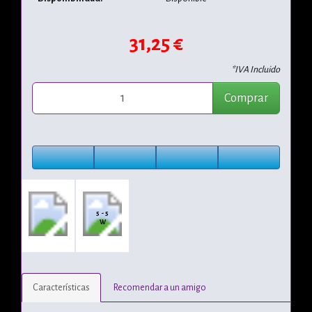
31,25 €
*IVA Incluido
Comprar
5 - 5
W
Características
Recomendar a un amigo