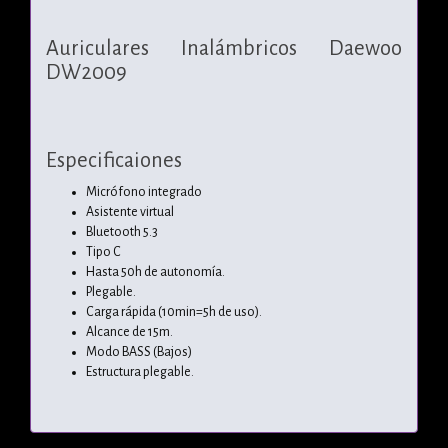
Auriculares Inalámbricos Daewoo
DW2009
Especificaiones
Micrófono
integrado
Asistente
virtual
Bluetooth 5.3
Tipo C
Hasta 50h de autonomía.
Plegable.
Carga rápida (10min=5h de uso).
Alcance de 15m.
Modo BASS (Bajos)
Estructura plegable.