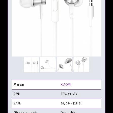
Marca:
XIAOMI
P/N:
ZBW4355TY
EAN:
6970244522191
Disponibilidad:
Disponible