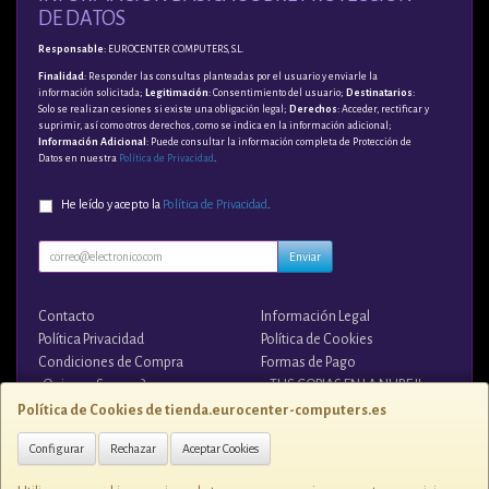
DE DATOS
Responsable
: EUROCENTER COMPUTERS, S.L.
Finalidad
: Responder las consultas planteadas por el usuario y enviarle la
información solicitada;
Legitimación
: Consentimiento del usuario;
Destinatarios
:
Solo se realizan cesiones si existe una obligación legal;
Derechos
: Acceder, rectificar y
suprimir, así como otros derechos, como se indica en la información adicional;
Información Adicional
: Puede consultar la información completa de Protección de
Datos en nuestra
Política de Privacidad
.
He leído y acepto la
Política de Privacidad
.
Enviar
Contacto
Información Legal
Política Privacidad
Política de Cookies
Condiciones de Compra
Formas de Pago
¿Quienes Somos?
¡¡ TUS COPIAS EN LA NUBE !!
Política de Cookies de tienda.eurocenter-computers.es
Contacto
Configurar
Rechazar
Aceptar Cookies
tienda@eurocenter-computers.es