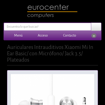
Menú
Acceso
Contacto
0
Auriculares Intrauditivos Xiaomi Mi In
Ear Basic/ con Micrófono/ Jack 3.5/
Plateados