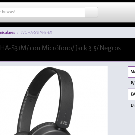
riculares
JVC HA-S31M-B-EX
 HA-S31M/ con Micrófono/ Jack 3.5/ Negros
Ma
P/
EA
Di