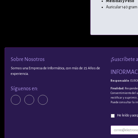
Medidas y Peso
Auricular 140 gram
Sobre Nosotros
¡Suscríbete 
Somos una Empresa de Informática, con más de 25 Años de
INFORMACI
experiencia.
Responsable
: EURO
Síguenos en:
Finalidad
: Responder
Consentimiento del 
rectificar y suprimir
Puede consultar la i
He leído y ace