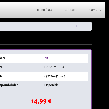
Identifícate
Contacto
Carrito
rca:
JVC
N:
HA-S31M-B-EX
N:
4975769458644
sponibilidad:
Disponible
14,99 €