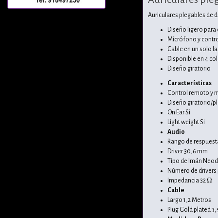
Auriculares plegables de d
Diseño ligero para
Micrófono y contro
Cable en un solo l
Disponible en 4 co
Diseño giratorio
Características
Control remoto y 
Diseño giratorio/pl
On Ear Si
Light weight Si
Audio
Rango de respuesta
Driver 30,6 mm
Tipo de Imán Neo
Número de drivers p
Impedancia 32 Ω
Cable
Largo 1,2 Metros
Plug Gold plated 3