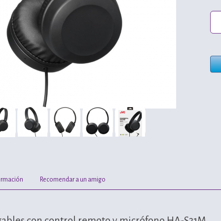
ormación
Recomendar a un amigo
gables con control remoto y micrófono HA-S31M