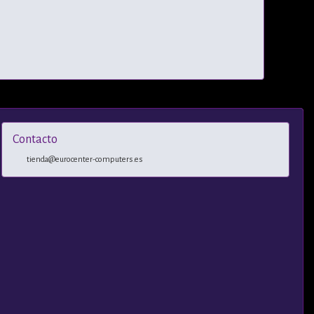
Contacto
tienda@eurocenter-computers.es