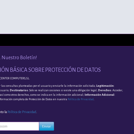
a Nuestro Boletín!
ÓN BÁSICA SOBRE PROTECCIÓN DE DATOS
CENTER COMPUTERS, S.L.
 las consultas planteadas por el usuario y enviarle la información solicitada;
Legitimación
:
usuario;
Destinatarios
: Solo se realizan cesiones si existe una obligación legal;
Derechos
: Acceder,
, así como otros derechos, como se indica en la información adicional;
Información Adicional
:
nformación completa de Protección de Datos en nuestra
Política de Privacidad
.
pto la
Política de Privacidad
.
Enviar