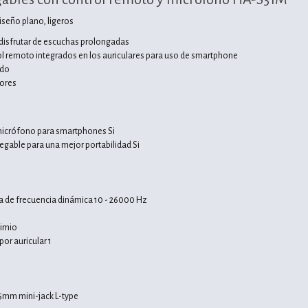
iseño plano, ligeros
 disfrutar de escuchas prolongadas
l remoto integrados en los auriculares para uso de smartphone
ado
lores
micrófono para smartphones Si
egable para una mejor portabilidad Si
 de frecuencia dinámica 10 - 26000 Hz
dimio
or auricular 1
,5mm mini-jack L-type