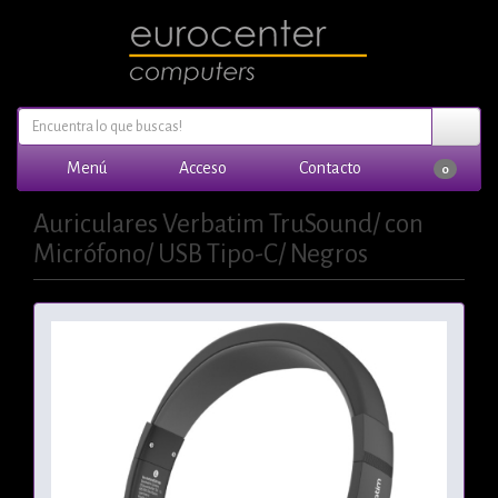
Menú
Acceso
Contacto
0
Auriculares Verbatim TruSound/ con
Micrófono/ USB Tipo-C/ Negros