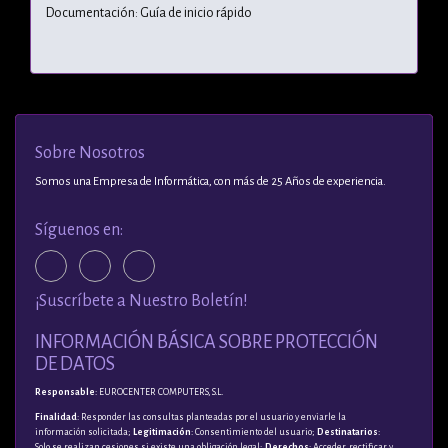
Documentación: Guía de inicio rápido
Sobre Nosotros
Somos una Empresa de Informática, con más de 25 Años de experiencia.
Síguenos en:
¡Suscríbete a Nuestro Boletín!
INFORMACIÓN BÁSICA SOBRE PROTECCIÓN
DE DATOS
Responsable
: EUROCENTER COMPUTERS, S.L.
Finalidad
: Responder las consultas planteadas por el usuario y enviarle la
información solicitada;
Legitimación
: Consentimiento del usuario;
Destinatarios
:
Solo se realizan cesiones si existe una obligación legal;
Derechos
: Acceder, rectificar y