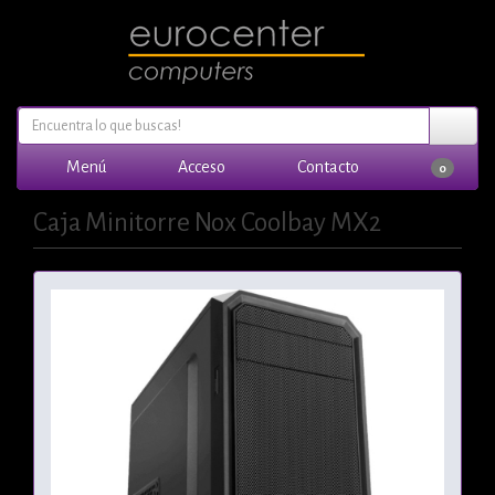
Menú
Acceso
Contacto
0
Caja Minitorre Nox Coolbay MX2