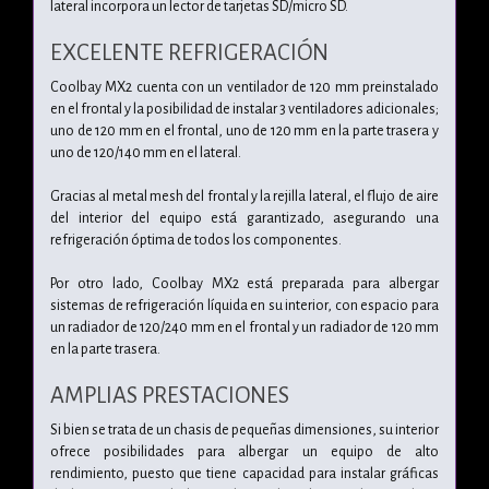
lateral incorpora un lector de tarjetas SD/micro SD.
EXCELENTE REFRIGERACIÓN
Coolbay MX2 cuenta con un ventilador de 120 mm preinstalado
en el frontal y la posibilidad de instalar 3 ventiladores adicionales;
uno de 120 mm en el frontal, uno de 120 mm en la parte trasera y
uno de 120/140 mm en el lateral.
Gracias al metal mesh del frontal y la rejilla lateral, el flujo de aire
del interior del equipo está garantizado, asegurando una
refrigeración óptima de todos los componentes.
Por otro lado, Coolbay MX2 está preparada para albergar
sistemas de refrigeración líquida en su interior, con espacio para
un radiador de 120/240 mm en el frontal y un radiador de 120 mm
en la parte trasera.
AMPLIAS PRESTACIONES
Si bien se trata de un chasis de pequeñas dimensiones, su interior
ofrece posibilidades para albergar un equipo de alto
rendimiento, puesto que tiene capacidad para instalar gráficas