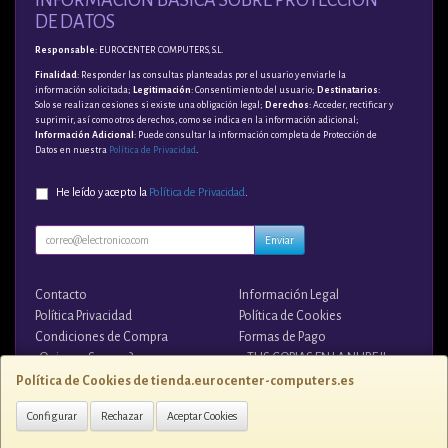
DE DATOS
Responsable
: EUROCENTER COMPUTERS, S.L.
Finalidad
: Responder las consultas planteadas por el usuario y enviarle la
información solicitada;
Legitimación
: Consentimiento del usuario;
Destinatarios
:
Solo se realizan cesiones si existe una obligación legal;
Derechos
: Acceder, rectificar y
suprimir, así como otros derechos, como se indica en la información adicional;
Información Adicional
: Puede consultar la información completa de Protección de
Datos en nuestra
Política de Privacidad
.
He leído y acepto la
Política de Privacidad
.
Enviar
Contacto
Información Legal
Política Privacidad
Política de Cookies
Condiciones de Compra
Formas de Pago
¿Quienes Somos?
¡¡ TUS COPIAS EN LA NUBE !!
Política de Cookies de tienda.eurocenter-computers.es
Contacto
Configurar
Rechazar
Aceptar Cookies
tienda@eurocenter-computers.es