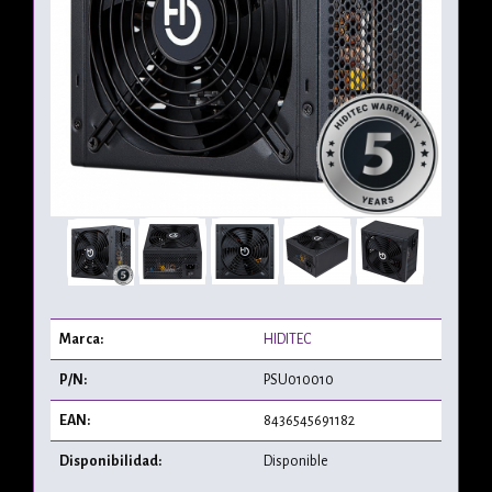
Marca:
HIDITEC
P/N:
PSU010010
EAN:
8436545691182
Disponibilidad:
Disponible