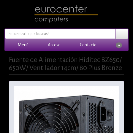
Menú
Acceso
Contacto
0
Fuente de Alimentación Hiditec BZ650/
650W/ Ventilador 14cm/ 80 Plus Bronze