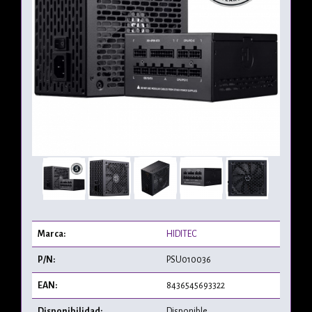
Marca:
HIDITEC
P/N:
PSU010036
EAN:
8436545693322
Disponibilidad:
Disponible