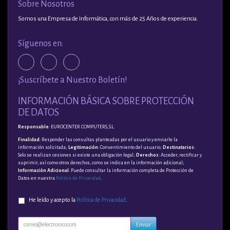
Sobre Nosotros
Somos una Empresa de Informática, con más de 25 Años de experiencia.
Síguenos en:
¡Suscríbete a Nuestro Boletín!
INFORMACIÓN BÁSICA SOBRE PROTECCIÓN
DE DATOS
Responsable
: EUROCENTER COMPUTERS, S.L.
Finalidad
: Responder las consultas planteadas por el usuario y enviarle la
información solicitada;
Legitimación
: Consentimiento del usuario;
Destinatarios
:
Solo se realizan cesiones si existe una obligación legal;
Derechos
: Acceder, rectificar y
suprimir, así como otros derechos, como se indica en la información adicional;
Información Adicional
: Puede consultar la información completa de Protección de
Datos en nuestra
Política de Privacidad
.
He leído y acepto la
Política de Privacidad
.
Enviar