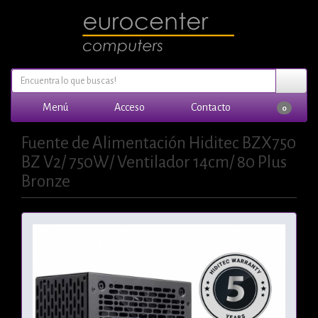
Menú
Acceso
Contacto
0
Fuente de Alimentación Hiditec BZX750
BZ V2/ 750W/ Ventilador 14cm/ 80 Plus
Bronze