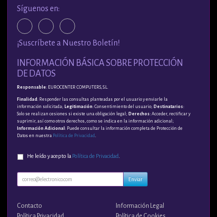
Síguenos en:
¡Suscríbete a Nuestro Boletín!
INFORMACIÓN BÁSICA SOBRE PROTECCIÓN
DE DATOS
Responsable
: EUROCENTER COMPUTERS, S.L.
Finalidad
: Responder las consultas planteadas por el usuario y enviarle la
información solicitada;
Legitimación
: Consentimiento del usuario;
Destinatarios
:
Solo se realizan cesiones si existe una obligación legal;
Derechos
: Acceder, rectificar y
suprimir, así como otros derechos, como se indica en la información adicional;
Información Adicional
: Puede consultar la información completa de Protección de
Datos en nuestra
Política de Privacidad
.
He leído y acepto la
Política de Privacidad
.
Enviar
Contacto
Información Legal
Política Privacidad
Política de Cookies