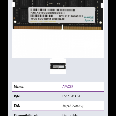
Marca:
APACER
P/N:
ES.16G21.GSH
EAN:
807486506657
Disponibilidad:
Disponible