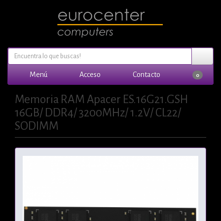
Menú
Acceso
Contacto
0
Memoria RAM Apacer ES.16G21.GSH
16GB/ DDR4/ 3200MHz/ 1.2V/ CL22/
SODIMM