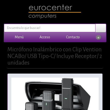
Menú
Acceso
Contacto
0
Micrófono Inalámbrico con Clip Vention
NCAB0/ USB Tipo-C/ Incluye Receptor/ 2
unidades