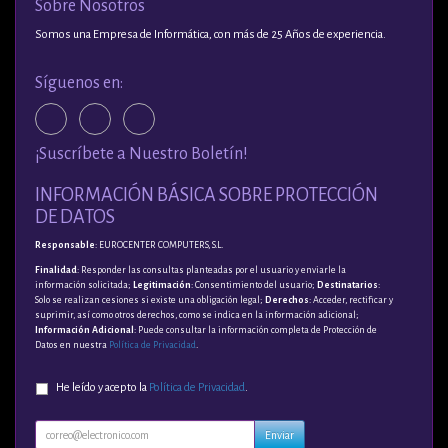
Sobre Nosotros
Somos una Empresa de Informática, con más de 25 Años de experiencia.
Síguenos en:
¡Suscríbete a Nuestro Boletín!
INFORMACIÓN BÁSICA SOBRE PROTECCIÓN
DE DATOS
Responsable
: EUROCENTER COMPUTERS, S.L.
Finalidad
: Responder las consultas planteadas por el usuario y enviarle la
información solicitada;
Legitimación
: Consentimiento del usuario;
Destinatarios
:
Solo se realizan cesiones si existe una obligación legal;
Derechos
: Acceder, rectificar y
suprimir, así como otros derechos, como se indica en la información adicional;
Información Adicional
: Puede consultar la información completa de Protección de
Datos en nuestra
Política de Privacidad
.
He leído y acepto la
Política de Privacidad
.
Enviar