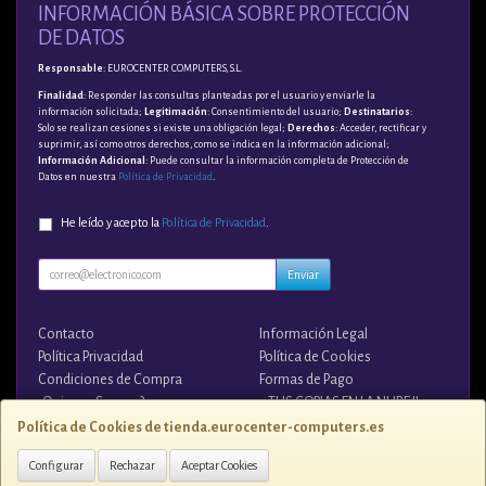
INFORMACIÓN BÁSICA SOBRE PROTECCIÓN
DE DATOS
Responsable
: EUROCENTER COMPUTERS, S.L.
Finalidad
: Responder las consultas planteadas por el usuario y enviarle la
información solicitada;
Legitimación
: Consentimiento del usuario;
Destinatarios
:
Solo se realizan cesiones si existe una obligación legal;
Derechos
: Acceder, rectificar y
suprimir, así como otros derechos, como se indica en la información adicional;
Información Adicional
: Puede consultar la información completa de Protección de
Datos en nuestra
Política de Privacidad
.
He leído y acepto la
Política de Privacidad
.
Enviar
Contacto
Información Legal
Política Privacidad
Política de Cookies
Condiciones de Compra
Formas de Pago
¿Quienes Somos?
¡¡ TUS COPIAS EN LA NUBE !!
Política de Cookies de tienda.eurocenter-computers.es
Contacto
Configurar
Rechazar
Aceptar Cookies
tienda@eurocenter-computers.es