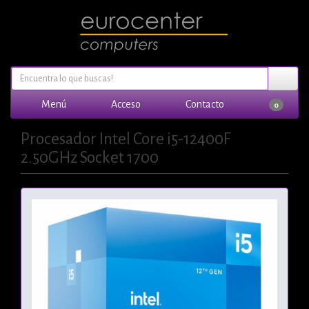
Menú
Acceso
Contacto
0
Procesador Intel Core i5-12400F
2.50GHz Socket 1700