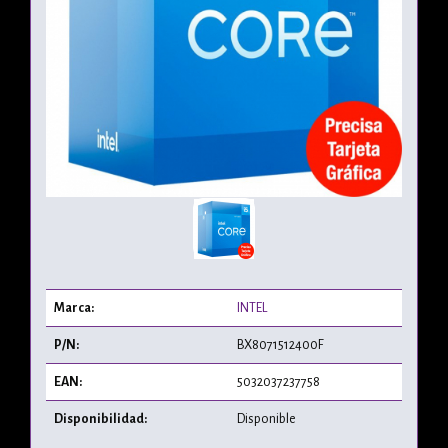
Marca:
INTEL
P/N:
BX8071512400F
EAN:
5032037237758
Disponibilidad:
Disponible