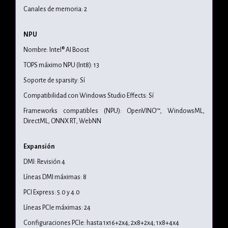
Canales de memoria: 2
NPU
Nombre: Intel® AI Boost
TOPS máximo NPU (Int8): 13
Soporte de sparsity: Sí
Compatibilidad con Windows Studio Effects: Sí
Frameworks compatibles (NPU): OpenVINO™, WindowsML,
DirectML, ONNX RT, WebNN
Expansión
DMI: Revisión 4
Líneas DMI máximas: 8
PCI Express: 5.0 y 4.0
Líneas PCIe máximas: 24
Configuraciones PCIe: hasta 1x16+2x4; 2x8+2x4; 1x8+4x4