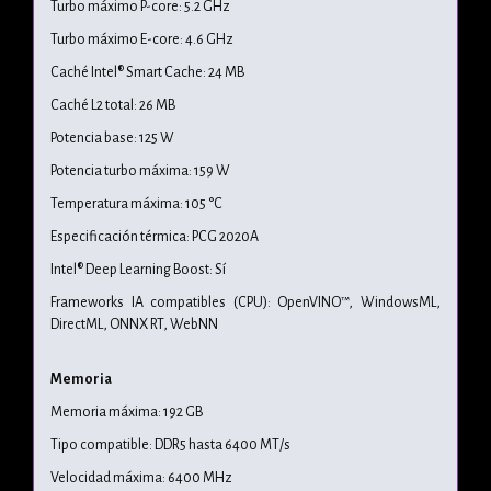
Turbo máximo P-core: 5.2 GHz
Turbo máximo E-core: 4.6 GHz
Caché Intel® Smart Cache: 24 MB
Caché L2 total: 26 MB
Potencia base: 125 W
Potencia turbo máxima: 159 W
Temperatura máxima: 105 °C
Especificación térmica: PCG 2020A
Intel® Deep Learning Boost: Sí
Frameworks IA compatibles (CPU): OpenVINO™, WindowsML,
DirectML, ONNX RT, WebNN
Memoria
Memoria máxima: 192 GB
Tipo compatible: DDR5 hasta 6400 MT/s
Velocidad máxima: 6400 MHz