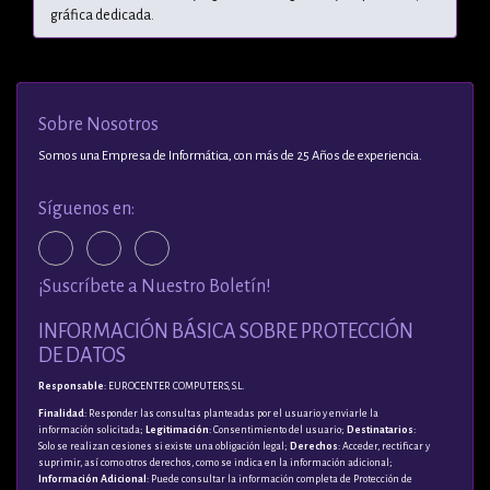
gráfica dedicada.
Sobre Nosotros
Somos una Empresa de Informática, con más de 25 Años de experiencia.
Síguenos en:
¡Suscríbete a Nuestro Boletín!
INFORMACIÓN BÁSICA SOBRE PROTECCIÓN
DE DATOS
Responsable
: EUROCENTER COMPUTERS, S.L.
Finalidad
: Responder las consultas planteadas por el usuario y enviarle la
información solicitada;
Legitimación
: Consentimiento del usuario;
Destinatarios
:
Solo se realizan cesiones si existe una obligación legal;
Derechos
: Acceder, rectificar y
suprimir, así como otros derechos, como se indica en la información adicional;
Información Adicional
: Puede consultar la información completa de Protección de