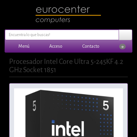
Menú
Acceso
Contacto
0
Procesador Intel Core Ultra 5-245KF 4.2
GHz Socket 1851