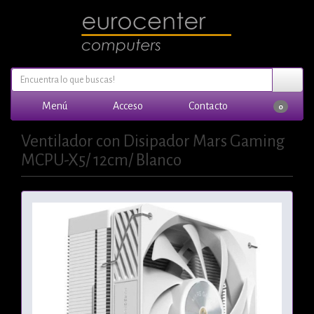
Menú
Acceso
Contacto
0
Ventilador con Disipador Mars Gaming
MCPU-X5/ 12cm/ Blanco