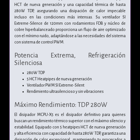
HCT de nueva generación y una capacidad térmica de hasta
280W TDP, asegurando una disipación de calor impecable
incluso en las condiciones más intensas. Su ventilador SI
Extreme-Silence de 120mm con rodamientos FDB y núcleo de
cobre hiperbalanceado proporciona un flujo de aire optimizado
con el mínimo ruido, adaptándose a las necesidades del sistema
con sistema de control PWM.
Potencia Extrema, Refrigeración
Silenciosa
280W TDP
5 HCT Heatpipes de nueva generación
Ventilador PWM SI Extreme-Silent
Rendimiento ultrasilencioso y sin vibraciones
Máximo Rendimiento: TDP 280W
El disipador MCPU-X5 es el disipador definitivo para quienes
buscan un rendimiento térmico superior con el máximo silencio y
estabilidad. Equipado con 5 heatpipes HCT de nueva generación
y alta eficiencia con capacidad de hasta 280W TDP, garantiza una
disipación de calor excepcional, manteniendo tu procesador a