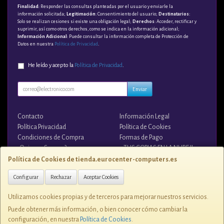
Finalidad
: Responder las consultas planteadas por el usuario y enviarle la
información solicitada;
Legitimación
: Consentimiento del usuario;
Destinatarios
:
Solo se realizan cesiones si existe una obligación legal;
Derechos
: Acceder, rectificar y
suprimir, así como otros derechos, como se indica en la información adicional;
Información Adicional
: Puede consultar la información completa de Protección de
Datos en nuestra
Política de Privacidad
.
He leído y acepto la
Política de Privacidad
.
Enviar
Contacto
Información Legal
Política Privacidad
Política de Cookies
Condiciones de Compra
Formas de Pago
¿Quienes Somos?
¡¡ TUS COPIAS EN LA NUBE !!
Política de Cookies de tienda.eurocenter-computers.es
Contacto
Configurar
Rechazar
Aceptar Cookies
tienda@eurocenter-computers.es
Utilizamos cookies propias y de terceros para mejorar nuestros servicios.
Puede obtener más información, o bien conocer cómo cambiar la
configuración, en nuestra
Política de Cookies
.
C/ ZUNZUNEGUI, 1 28400, ESPAÑA. C.I.F. B-81076507 - Tlfno. 91 849 7250