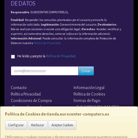
DE DATOS
Responsable
: EUROCENTER COMPUTERS, S.L.
Finalidad
: Responder las consultas planteadas por el usuario y enviarle la
información solicitada;
Legitimación
: Consentimiento del usuario;
Destinatarios
:
Solo se realizan cesiones si existe una obligación legal;
Derechos
: Acceder, rectificar y
suprimir, así como otros derechos, como se indica en la información adicional;
Información Adicional
: Puede consultar la información completa de Protección de
Datos en nuestra
Política de Privacidad
.
He leído y acepto la
Política de Privacidad
.
Enviar
Contacto
Información Legal
Política Privacidad
Política de Cookies
Condiciones de Compra
Formas de Pago
¿Quienes Somos?
¡¡ TUS COPIAS EN LA NUBE !!
Política de Cookies de tienda.eurocenter-computers.es
Contacto
Configurar
Rechazar
Aceptar Cookies
tienda@eurocenter-computers.es
Utilizamos cookies propias y de terceros para mejorar nuestros servicios.