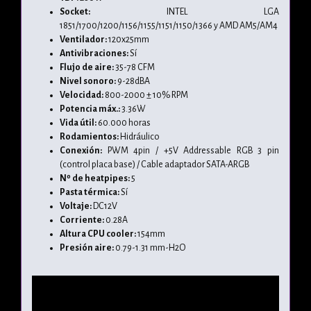
Socket:
INTEL LGA
1851/1700/1200/1156/1155/1151/1150/1366 y AMD AM5/AM4
Ventilador:
120x25mm
Antivibraciones:
Sí
Flujo de aire:
35-78 CFM
Nivel sonoro:
9-28dBA
Velocidad:
800-2000 ± 10% RPM
Potencia máx.:
3.36W
Vida útil:
60.000 horas
Rodamientos:
Hidráulico
Conexión:
PWM 4pin / +5V Addressable RGB 3 pin
(control placa base) / Cable adaptador SATA-ARGB
Nº de heatpipes:
5
Pasta térmica:
Sí
Voltaje:
DC12V
Corriente:
0.28A
Altura CPU cooler:
154mm
Presión aire:
0.79-1.31 mm-H2O