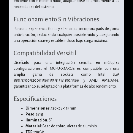
eficiente con el mínimo ruido, adaptándose dinámicamente a las
necesidades del sistema.
Funcionamiento Sin Vibraciones
Para una experiencia fluida y silenciosa, incorpora pads de goma
antivibración, reduciendo cualquier posible ruido y asegurando
una operación suave y estable incluso bajo carga máxima.
Compatibilidad Versátil
Diseñado para una integración sencilla en múltiples
configuraciones, el MCPU-X5ARGB es compatible con una
amplia gama de sockets como Intel LGA
1851/1700/1200/1156/1155/1151/1150/1366 y AMD AM5/AM4,
garantizando su adaptación a plataformas de alto rendimiento.
Especificaciones
Dimensiones:
120x68x154mm
Peso:
551g
Iluminación:
Sí
Material:
Base de cobre, aletas de aluminio
TDP:
280W