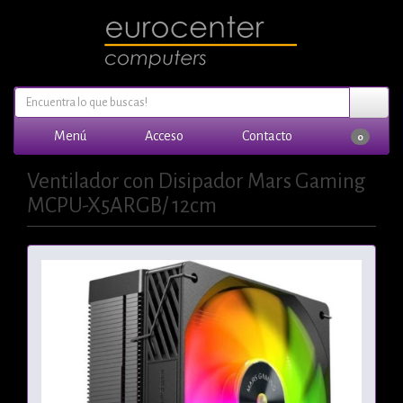
Menú
Acceso
Contacto
0
Ventilador con Disipador Mars Gaming
MCPU-X5ARGB/ 12cm