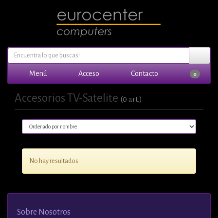
Menú
Acceso
Contacto
0
Accesorios TV-Satelite
(0 art.)
No hay resultados.
Sobre Nosotros