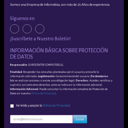
Somos una Empresa de Informática, con más de 25 Años de experiencia.
Síguenos en:
¡Suscríbete a Nuestro Boletín!
INFORMACIÓN BÁSICA SOBRE PROTECCIÓN
DE DATOS
Responsable
: EUROCENTER COMPUTERS, S.L.
Finalidad
: Responder las consultas planteadas por el usuario y enviarle la
información solicitada;
Legitimación
: Consentimiento del usuario;
Destinatarios
:
Solo se realizan cesiones si existe una obligación legal;
Derechos
: Acceder, rectificar y
suprimir, así como otros derechos, como se indica en la información adicional;
Información Adicional
: Puede consultar la información completa de Protección de
Datos en nuestra
Política de Privacidad
.
He leído y acepto la
Política de Privacidad
.
Enviar