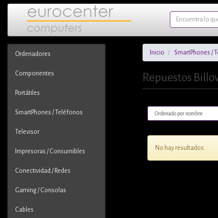
Inicio
SmartPhones / 
Ordenadores
Componentes
Repuestos Bill
Portátiles
SmartPhones / Teléfonos
Televisor
No hay resultados.
Impresoras / Consumibles
Conectividad / Redes
Gaming / Consolas
Cables