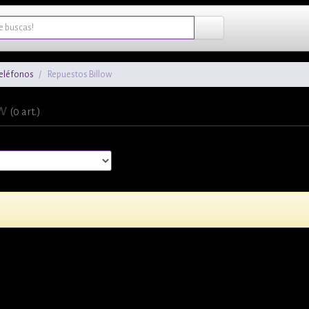
Teléfonos
Repuestos Billow
ow
(0 art.)