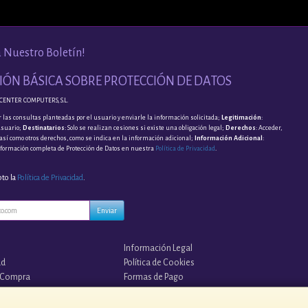
a Nuestro Boletín!
ÓN BÁSICA SOBRE PROTECCIÓN DE DATOS
CENTER COMPUTERS, S.L.
 las consultas planteadas por el usuario y enviarle la información solicitada;
Legitimación
:
usuario;
Destinatarios
: Solo se realizan cesiones si existe una obligación legal;
Derechos
: Acceder,
, así como otros derechos, como se indica en la información adicional;
Información Adicional
:
nformación completa de Protección de Datos en nuestra
Política de Privacidad
.
pto la
Política de Privacidad
.
Enviar
Información Legal
ad
Política de Cookies
 Compra
Formas de Pago
s?
¡¡ TUS COPIAS EN LA NUBE !!