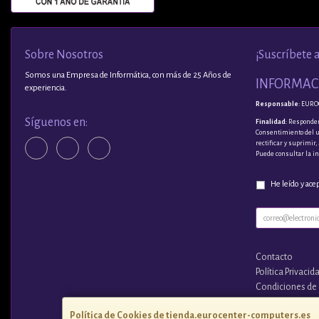
Sobre Nosotros
¡Suscríbete 
Somos una Empresa de Informática, con más de 25 Años de
INFORMACI
experiencia.
Responsable
: EURO
Síguenos en:
Finalidad
: Responder
Consentimiento del 
rectificar y suprimir
Puede consultar la i
He leído y ace
Contacto
Política Privacid
Condiciones de
¿Quienes Somo
Política de Cookies de tienda.eurocenter-computers.es