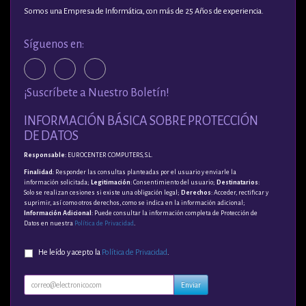
Somos una Empresa de Informática, con más de 25 Años de experiencia.
Síguenos en:
¡Suscríbete a Nuestro Boletín!
INFORMACIÓN BÁSICA SOBRE PROTECCIÓN
DE DATOS
Responsable
: EUROCENTER COMPUTERS, S.L.
Finalidad
: Responder las consultas planteadas por el usuario y enviarle la
información solicitada;
Legitimación
: Consentimiento del usuario;
Destinatarios
:
Solo se realizan cesiones si existe una obligación legal;
Derechos
: Acceder, rectificar y
suprimir, así como otros derechos, como se indica en la información adicional;
Información Adicional
: Puede consultar la información completa de Protección de
Datos en nuestra
Política de Privacidad
.
He leído y acepto la
Política de Privacidad
.
Enviar