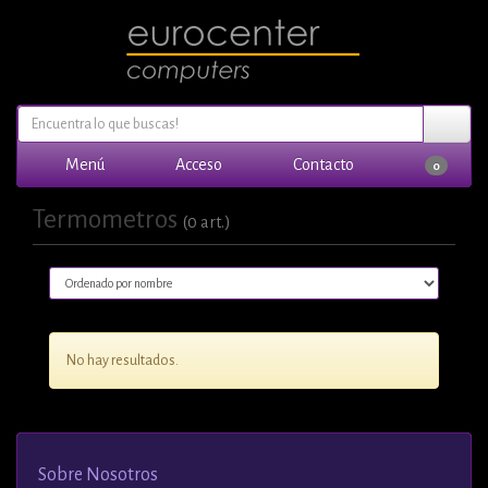
Menú
Acceso
Contacto
0
Termometros
(0 art.)
No hay resultados.
Sobre Nosotros