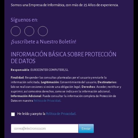
Somos una Empresa de Informática, con más de 25 Años de experiencia.
Síguenos en:
¡Suscríbete a Nuestro Boletín!
INFORMACIÓN BÁSICA SOBRE PROTECCIÓN
DE DATOS
Responsable
: EUROCENTER COMPUTERS, S.L.
Finalidad
: Responder las consultas planteadas por el usuario y enviarle la
información solicitada;
Legitimación
: Consentimiento del usuario;
Destinatarios
:
Solo se realizan cesiones si existe una obligación legal;
Derechos
: Acceder, rectificar y
suprimir, así como otros derechos, como se indica en la información adicional;
Información Adicional
: Puede consultar la información completa de Protección de
Datos en nuestra
Política de Privacidad
.
He leído y acepto la
Política de Privacidad
.
Enviar