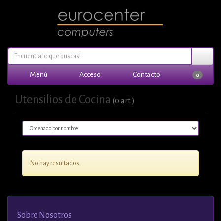
Menú
Acceso
Contacto
0
Utensilios de Cocina
(0 art.)
No hay resultados.
Sobre Nosotros