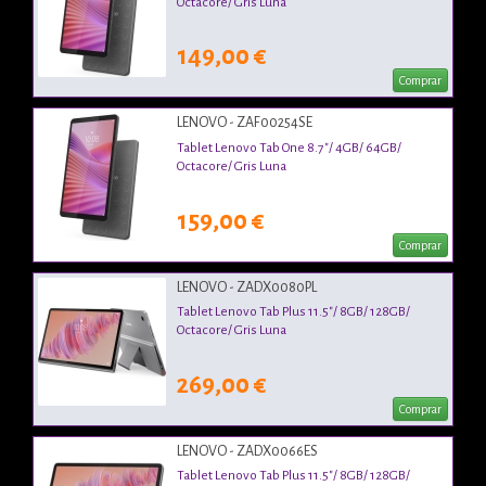
Octacore/ Gris Luna
149,00 €
Comprar
LENOVO - ZAF00254SE
Tablet Lenovo Tab One 8.7"/ 4GB/ 64GB/
Octacore/ Gris Luna
159,00 €
Comprar
LENOVO - ZADX0080PL
Tablet Lenovo Tab Plus 11.5"/ 8GB/ 128GB/
Octacore/ Gris Luna
269,00 €
Comprar
LENOVO - ZADX0066ES
Tablet Lenovo Tab Plus 11.5"/ 8GB/ 128GB/