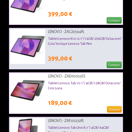
399,00 €
Comprar
LENOVO - ZAGJ0564PL
Tablet Lenovo K12 12.1"/ 12GB/ 256GB/ Octacore/
Gris/ Incluye Lenovo Tab Pen
399,00 €
Comprar
LENOVO - ZAEH0055ES
Tablet Lenovo Tab 10.1"/ 4GB/ 128GB/ Octacore/
Gris Luna
189,00 €
Avísame
LENOVO - ZAF00232PL
Tablet Lenovo Tab One 8.7"/ 4GB/ 64GB/