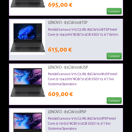
695,00 €
Comprar
LENOVO - 83GW008TSP
Portátil Lenovo V15 G5 IRL 83GW008TSP Intel
Core i5-13420H/ 8GB/ 512GB SSD/ 15.6"/ Win11
615,00 €
Comprar
LENOVO - 83GW008USP
Portátil Lenovo V15 G5 IRL 83GW008USP Intel
Core i5-13420H/ 8GB/ 512GB SSD/ 15.6"/ Sin
Sistema Operativo
609,00 €
Comprar
LENOVO - 83GW00JPSP
Portátil Lenovo V15 G5 IRL 83GW00JPSP Intel
Core i3-1315U/ 8GB/ 512GB SSD/ 15.6"/ Sin
Sistema Operativo