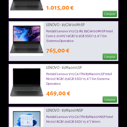
1.015,00 €
Comprar
LENOVO - 83GW00M1SP
Portátil Lenovo V15 G5 IRL 83GW00M1SP Intel
Core 5-210H/ 16GB/ 512GB SSD/ 15.6"/ Sin
Sistema Operativo
765,00 €
Comprar
LENOVO - 83M4001LSP
Portátil Lenovo V15 G6 ITN 83M4001LSP Intel
N100/ 8GB/ 256GB SSD/ 15.6"/ Sin Sistema
Operativo
469,00 €
Comprar
LENOVO - 83M4001NSP
Portátil Lenovo V15 G6 ITN 83M4001NSP Intel
N100/ 8GB/ 256GB SSD/ 15.6"/ Win11