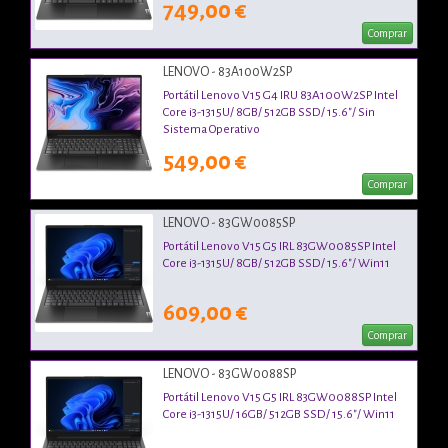
749,00 €
Comprar
LENOVO - 83A100W2SP
Portátil Lenovo V15 G4 IRU 83A100W2SP Intel
Core i3-1315U/ 8GB/ 512GB SSD/ 15.6"/ Sin
Sistema Operativo
549,00 €
Comprar
LENOVO - 83GW0085SP
Portátil Lenovo V15 G5 IRL 83GW0085SP Intel
Core i3-1315U/ 8GB/ 512GB SSD/ 15.6"/ Win11
609,00 €
Comprar
LENOVO - 83GW0088SP
Portátil Lenovo V15 G5 IRL 83GW0088SP Intel
Core i3-1315U/ 16GB/ 512GB SSD/ 15.6"/ Win11