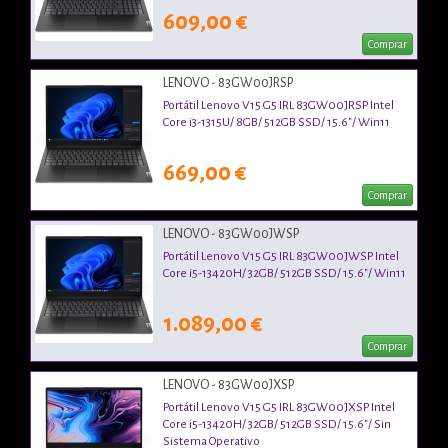
609,00 €
Comprar
LENOVO - 83GW00JRSP
Portátil Lenovo V15 G5 IRL 83GW00JRSP Intel
Core i3-1315U/ 8GB/ 512GB SSD/ 15.6"/ Win11
669,00 €
Comprar
LENOVO - 83GW00JWSP
Portátil Lenovo V15 G5 IRL 83GW00JWSP Intel
Core i5-13420H/ 32GB/ 512GB SSD/ 15.6"/ Win11
1.089,00 €
Comprar
LENOVO - 83GW00JXSP
Portátil Lenovo V15 G5 IRL 83GW00JXSP Intel
Core i5-13420H/ 32GB/ 512GB SSD/ 15.6"/ Sin
Sistema Operativo