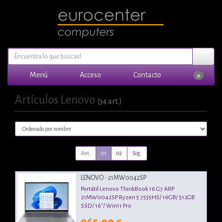
Menú
Acceso
Contacto
0
Artículos Lenovo
(34 art.)
Ant.
01
02
Sig.
LENOVO - 21MW0042SP
Portátil Lenovo ThinkBook 16 G7 ARP
21MW0042SP Ryzen 5 7535HS/ 16GB/ 512GB
SSD/ 16"/ Win11 Pro