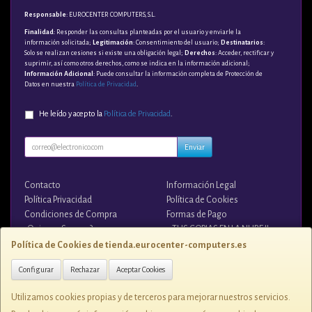
Responsable
: EUROCENTER COMPUTERS, S.L.
Finalidad
: Responder las consultas planteadas por el usuario y enviarle la
información solicitada;
Legitimación
: Consentimiento del usuario;
Destinatarios
:
Solo se realizan cesiones si existe una obligación legal;
Derechos
: Acceder, rectificar y
suprimir, así como otros derechos, como se indica en la información adicional;
Información Adicional
: Puede consultar la información completa de Protección de
Datos en nuestra
Política de Privacidad
.
He leído y acepto la
Política de Privacidad
.
Enviar
Contacto
Información Legal
Política Privacidad
Política de Cookies
Condiciones de Compra
Formas de Pago
¿Quienes Somos?
¡¡ TUS COPIAS EN LA NUBE !!
Política de Cookies de tienda.eurocenter-computers.es
Contacto
Configurar
Rechazar
Aceptar Cookies
tienda@eurocenter-computers.es
Utilizamos cookies propias y de terceros para mejorar nuestros servicios.