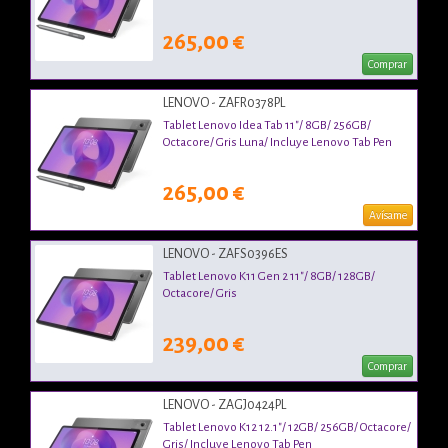
265,00 €
Comprar
LENOVO - ZAFR0378PL
Tablet Lenovo Idea Tab 11"/ 8GB/ 256GB/
Octacore/ Gris Luna/ Incluye Lenovo Tab Pen
265,00 €
Avísame
LENOVO - ZAFS0396ES
Tablet Lenovo K11 Gen 2 11"/ 8GB/ 128GB/
Octacore/ Gris
239,00 €
Comprar
LENOVO - ZAGJ0424PL
Tablet Lenovo K12 12.1"/ 12GB/ 256GB/ Octacore/
Gris/ Incluye Lenovo Tab Pen