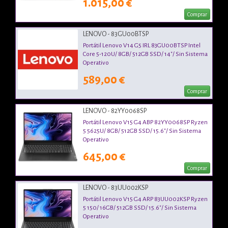
1.015,00 €
Comprar
LENOVO - 83GU00BTSP
Portátil Lenovo V14 G5 IRL 83GU00BTSP Intel
Core 5-120U/ 8GB/ 512GB SSD/ 14"/ Sin Sistema
Operativo
589,00 €
Comprar
LENOVO - 82YY0068SP
Portátil Lenovo V15 G4 ABP 82YY0068SP Ryzen
5 5625U/ 8GB/ 512GB SSD/ 15.6"/ Sin Sistema
Operativo
645,00 €
Comprar
LENOVO - 83UU002KSP
Portátil Lenovo V15 G4 ARP 83UU002KSP Ryzen
5 150/ 16GB/ 512GB SSD/ 15.6"/ Sin Sistema
Operativo