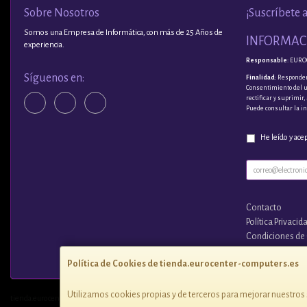
Sobre Nosotros
¡Suscríbete 
Somos una Empresa de Informática, con más de 25 Años de
INFORMACI
experiencia.
Responsable
: EURO
Síguenos en:
Finalidad
: Responder
Consentimiento del 
rectificar y suprimir
Puede consultar la i
He leído y ace
Contacto
Política Privacid
Condiciones de
¿Quienes Somo
Política de Cookies de tienda.eurocenter-computers.es
Utilizamos cookies propias y de terceros para mejorar nuestros 
tienda.eurocenter-computers.es © 2026