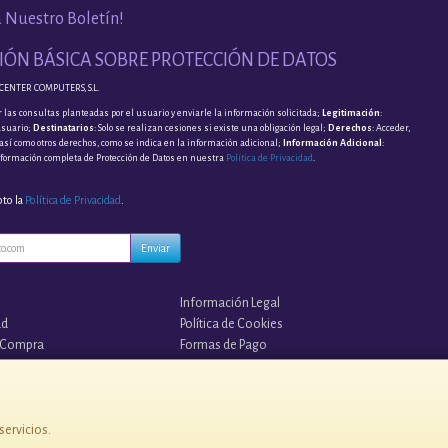
a Nuestro Boletín!
ÓN BÁSICA SOBRE PROTECCIÓN DE DATOS
CENTER COMPUTERS, S.L.
 las consultas planteadas por el usuario y enviarle la información solicitada;
Legitimación
:
usuario;
Destinatarios
: Solo se realizan cesiones si existe una obligación legal;
Derechos
: Acceder,
, así como otros derechos, como se indica en la información adicional;
Información Adicional
:
nformación completa de Protección de Datos en nuestra
Política de Privacidad
.
pto la
Política de Privacidad
.
Enviar
Información Legal
ad
Política de Cookies
 Compra
Formas de Pago
s?
¡¡ TUS COPIAS EN LA NUBE !!
servicios.