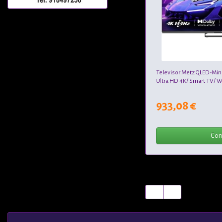
Televisor Metz QLED-Mi
Ultra HD 4K/ Smart TV/ W
933,08 €
Com