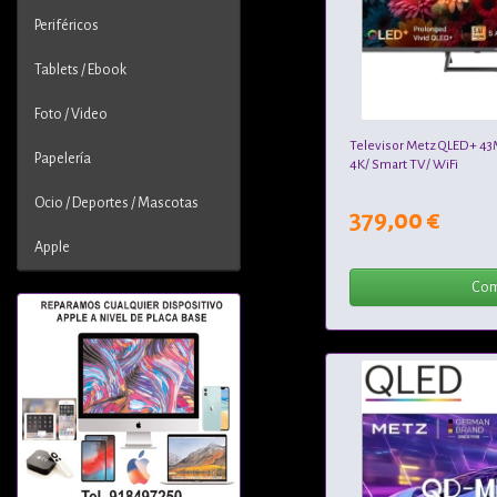
Periféricos
Tablets / Ebook
Foto / Video
Televisor Metz QLED+ 43
Papelería
4K/ Smart TV/ WiFi
Ocio / Deportes / Mascotas
379,00 €
Apple
Com