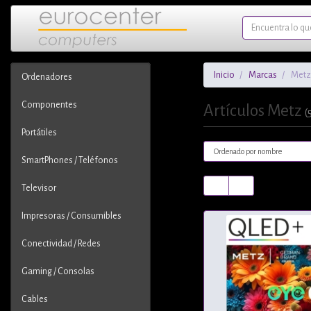
Inicio
Marcas
Metz
Ordenadores
Componentes
Artículos Metz
(
Portátiles
SmartPhones / Teléfonos
Televisor
Impresoras / Consumibles
Conectividad / Redes
Gaming / Consolas
Cables