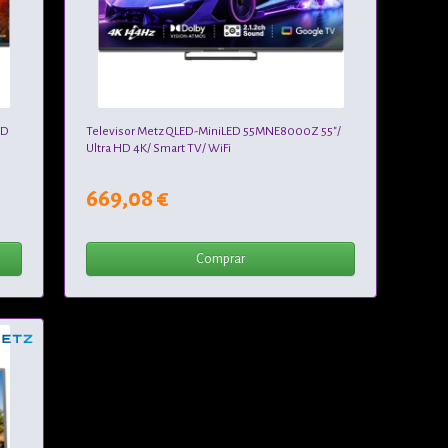
HD
Televisor Metz QLED-MiniLED 55MNE8000Z 55"/
Ultra HD 4K/ Smart TV/ WiFi
669,08 €
Comprar