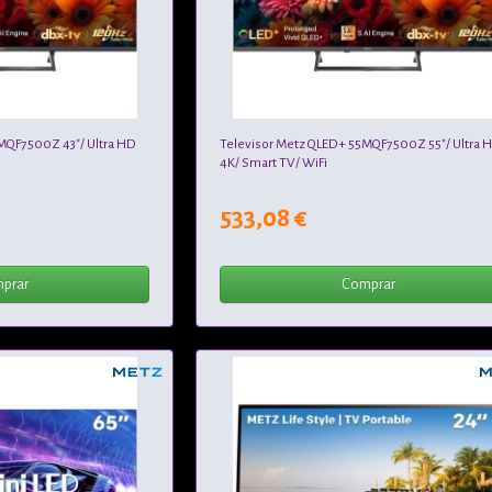
MQF7500Z 43"/ Ultra HD
Televisor Metz QLED+ 55MQF7500Z 55"/ Ultra 
4K/ Smart TV/ WiFi
533,08 €
prar
Comprar