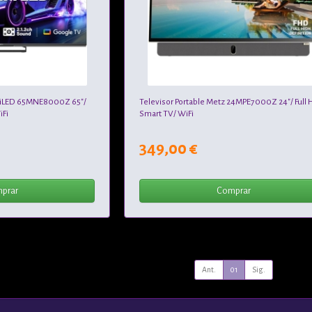
niLED 65MNE8000Z 65"/
Televisor Portable Metz 24MPE7000Z 24"/ Full 
iFi
Smart TV/ WiFi
349,00 €
prar
Comprar
Ant.
01
Sig.