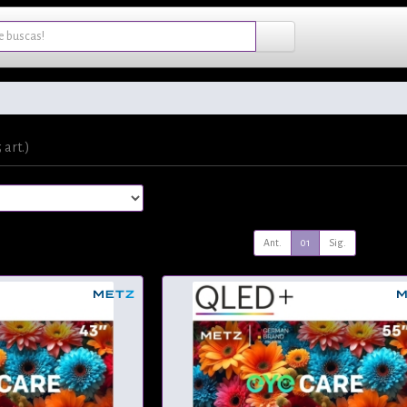
5 art.)
Ant.
01
Sig.