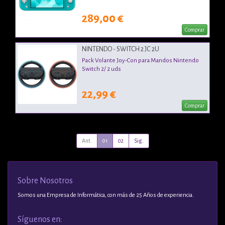
289,00 €
Comprar
NINTENDO - SWITCH 2 JC 2U
Pack Volante Joy-Con para Mandos Nintendo
Switch 2/ 2 uds
22,99 €
Comprar
Ant.
01
02
Sig.
Sobre Nosotros
Somos una Empresa de Informática, con más de 25 Años de experiencia.
Síguenos en: