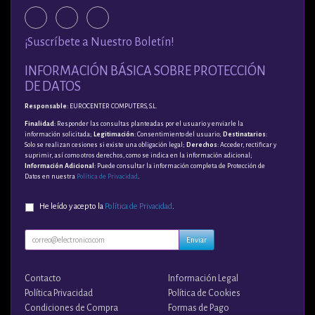
¡Suscríbete a Nuestro Boletín!
INFORMACIÓN BÁSICA SOBRE PROTECCIÓN
DE DATOS
Responsable
: EUROCENTER COMPUTERS, S.L.
Finalidad
: Responder las consultas planteadas por el usuario y enviarle la
información solicitada;
Legitimación
: Consentimiento del usuario;
Destinatarios
:
Solo se realizan cesiones si existe una obligación legal;
Derechos
: Acceder, rectificar y
suprimir, así como otros derechos, como se indica en la información adicional;
Información Adicional
: Puede consultar la información completa de Protección de
Datos en nuestra
Política de Privacidad
.
He leído y acepto la
Política de Privacidad
.
Enviar
Contacto
Información Legal
Política Privacidad
Política de Cookies
Condiciones de Compra
Formas de Pago