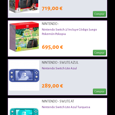
719,00 €
Comprar
NINTENDO -
Nintendo Switch 2/ Incluye Código Juego
Pokemón Pokopia
695,00 €
Comprar
NINTENDO - SWLITE AZUL
Nintendo Switch Lite Azul
289,00 €
Comprar
NINTENDO - SWLITE AT
Nintendo Switch Lite Azul Turquesa