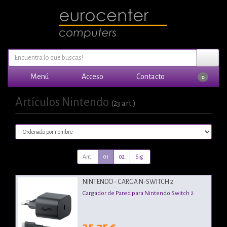
Menú
Acceso
Contacto
0
Artículos Nintendo
(23 art.)
Ant.
01
02
Sig.
NINTENDO - CARGA N-SWITCH 2
Cargador de Pared para Nintendo Switch 2