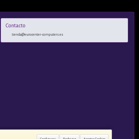
Contacto
tienda@eurocenter-computers.es