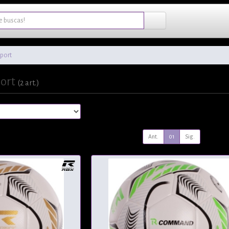
port
port
(2 art.)
Ant.
01
Sig.