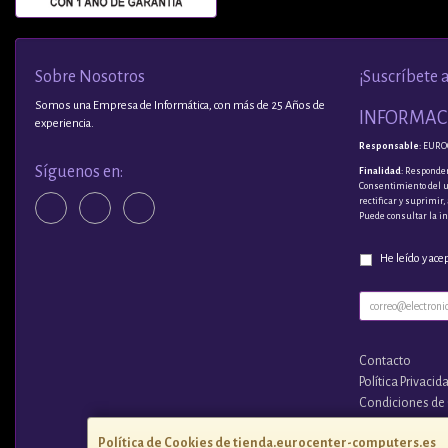
Sobre Nosotros
¡Suscríbete 
Somos una Empresa de Informática, con más de 25 Años de
INFORMACI
experiencia.
Responsable
: EURO
Síguenos en:
Finalidad
: Responder
Consentimiento del 
rectificar y suprimir
Puede consultar la i
He leído y ace
Contacto
Política Privacid
Condiciones de
¿Quienes Somo
Política de Cookies de tienda.eurocenter-computers.es