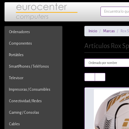
Inicio
Marcas
Rox S
Ordenadores
Componentes
Artículos Rox S
Portátiles
SmartPhones / Teléfonos
Televisor
Impresoras / Consumibles
Conectividad / Redes
Gaming / Consolas
Cables