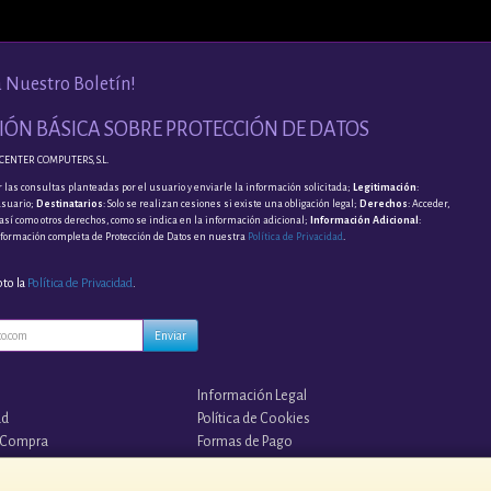
a Nuestro Boletín!
ÓN BÁSICA SOBRE PROTECCIÓN DE DATOS
CENTER COMPUTERS, S.L.
 las consultas planteadas por el usuario y enviarle la información solicitada;
Legitimación
:
usuario;
Destinatarios
: Solo se realizan cesiones si existe una obligación legal;
Derechos
: Acceder,
, así como otros derechos, como se indica en la información adicional;
Información Adicional
:
nformación completa de Protección de Datos en nuestra
Política de Privacidad
.
pto la
Política de Privacidad
.
Enviar
Información Legal
ad
Política de Cookies
 Compra
Formas de Pago
s?
¡¡ TUS COPIAS EN LA NUBE !!