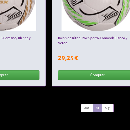
t R-Comand/ Blanco y
Balón de Fútbol Rox Sport R-Comand/ Blanco y
Verde
29,25 €
prar
Comprar
Ant.
01
Sig.