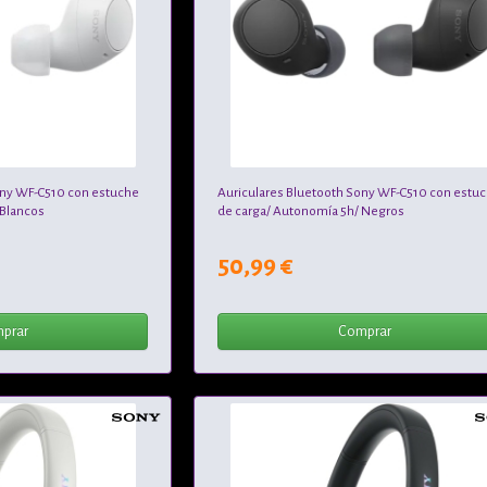
ony WF-C510 con estuche
Auriculares Bluetooth Sony WF-C510 con estu
 Blancos
de carga/ Autonomía 5h/ Negros
50,99 €
prar
Comprar