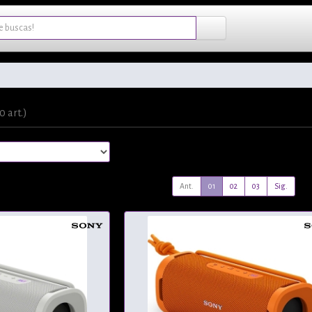
0 art.)
Ant.
01
02
03
Sig.