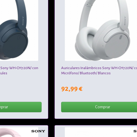
os Sony WH-CH720N/ con
Auriculares Inalámbricos Sony WH-CH720N/ c
zules
Micrófono/ Bluetooth/ Blancos
92,99 €
prar
Comprar