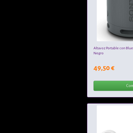
Altavoz Portable con Blu
Negro
49,50 €
Com