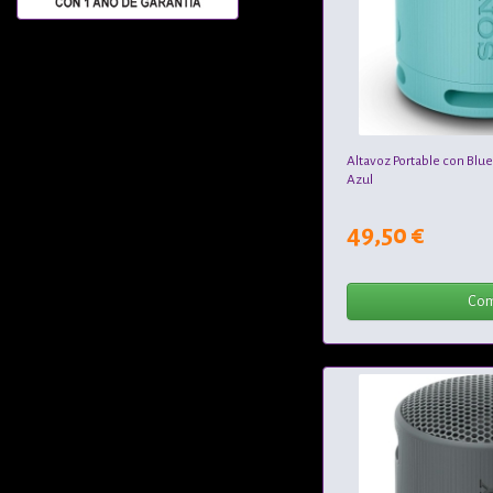
Altavoz Portable con Blu
Azul
49,50 €
Com