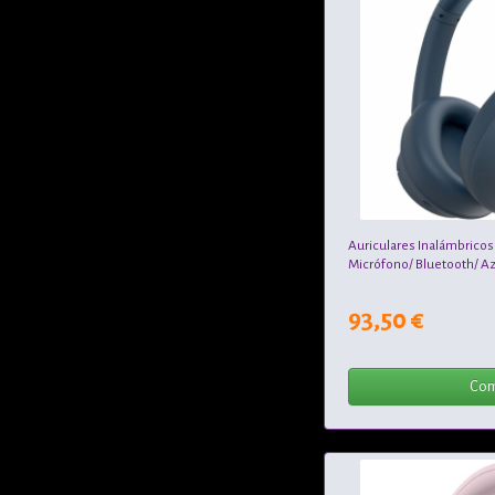
Auriculares Inalámbric
Micrófono/ Bluetooth/ A
93,50 €
Com