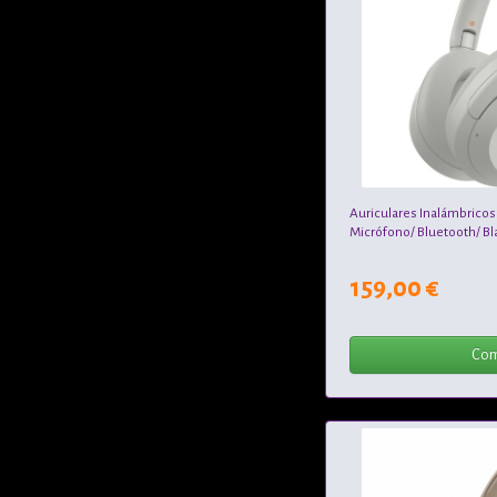
Auriculares Inalámbricos
Micrófono/ Bluetooth/ B
159,00 €
Com