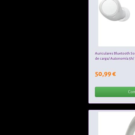
Auriculares Bluetooth S
de carga/ Autonomía 5h/
50,99 €
Com