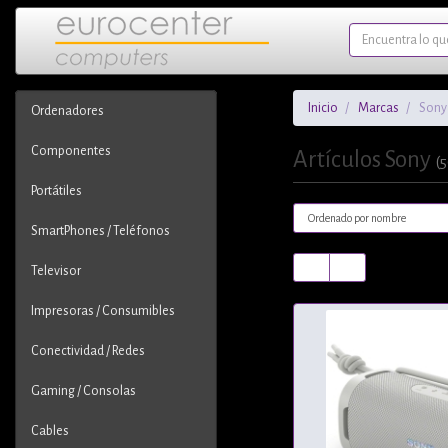
Inicio
Marcas
Sony
Ordenadores
Componentes
Artículos Sony
(5
Portátiles
SmartPhones / Teléfonos
Televisor
Impresoras / Consumibles
Conectividad / Redes
Gaming / Consolas
Cables