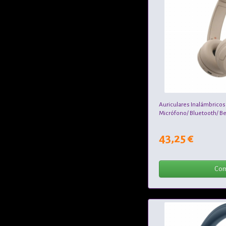
Auriculares Inalámbrico
Micrófono/ Bluetooth/ B
43,25 €
Com