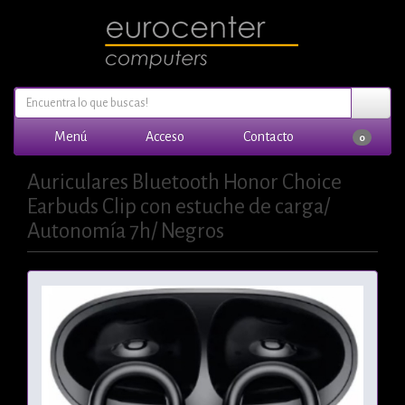
Menú
Acceso
Contacto
0
Auriculares Bluetooth Honor Choice
Earbuds Clip con estuche de carga/
Autonomía 7h/ Negros