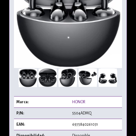
Marca:
HONOR
P/N:
5504ADMQ
EAN:
6975840261031
Disponibilidad:
Disponible