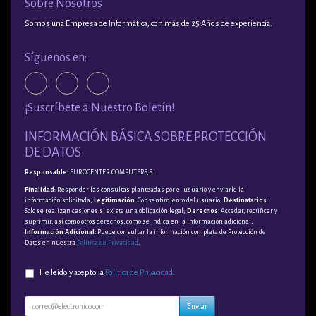
Sobre Nosotros
Somos una Empresa de Informática, con más de 25 Años de experiencia.
Síguenos en:
¡Suscríbete a Nuestro Boletín!
INFORMACIÓN BÁSICA SOBRE PROTECCIÓN
DE DATOS
Responsable
: EUROCENTER COMPUTERS, S.L.
Finalidad
: Responder las consultas planteadas por el usuario y enviarle la
información solicitada;
Legitimación
: Consentimiento del usuario;
Destinatarios
:
Solo se realizan cesiones si existe una obligación legal;
Derechos
: Acceder, rectificar y
suprimir, así como otros derechos, como se indica en la información adicional;
Información Adicional
: Puede consultar la información completa de Protección de
Datos en nuestra
Política de Privacidad
.
He leído y acepto la
Política de Privacidad
.
Enviar