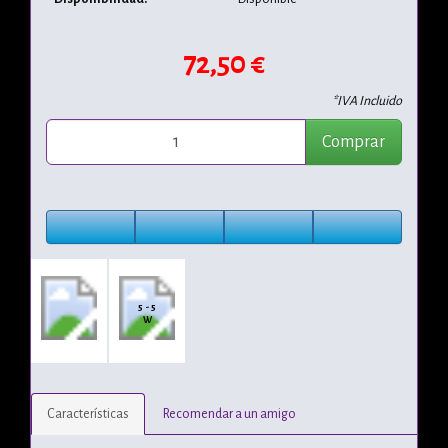
72,50 €
*IVA Incluido
Comprar
5 - 5
W
Características
Recomendar a un amigo