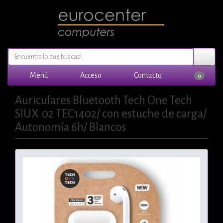
Menú
Acceso
Contacto
0
Auriculares Bluetooth Tech One Tech
SIUX.02 TEC1402/ con estuche de carga/
Autonomía 6h/ Blancos