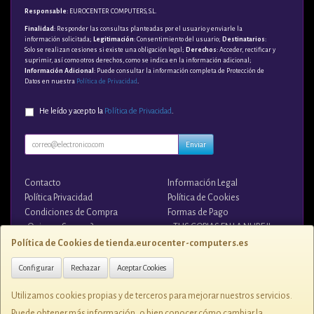
Responsable
: EUROCENTER COMPUTERS, S.L.
Finalidad
: Responder las consultas planteadas por el usuario y enviarle la
información solicitada;
Legitimación
: Consentimiento del usuario;
Destinatarios
:
Solo se realizan cesiones si existe una obligación legal;
Derechos
: Acceder, rectificar y
suprimir, así como otros derechos, como se indica en la información adicional;
Información Adicional
: Puede consultar la información completa de Protección de
Datos en nuestra
Política de Privacidad
.
He leído y acepto la
Política de Privacidad
.
Enviar
Contacto
Información Legal
Política Privacidad
Política de Cookies
Condiciones de Compra
Formas de Pago
¿Quienes Somos?
¡¡ TUS COPIAS EN LA NUBE !!
Política de Cookies de tienda.eurocenter-computers.es
Contacto
Configurar
Rechazar
Aceptar Cookies
tienda@eurocenter-computers.es
Utilizamos cookies propias y de terceros para mejorar nuestros servicios.
Puede obtener más información, o bien conocer cómo cambiar la