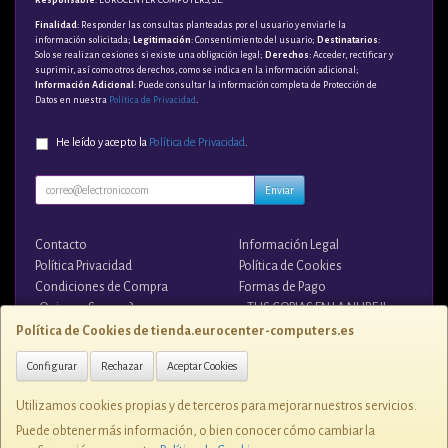
Finalidad
: Responder las consultas planteadas por el usuario y enviarle la
información solicitada;
Legitimación
: Consentimiento del usuario;
Destinatarios
:
Solo se realizan cesiones si existe una obligación legal;
Derechos
: Acceder, rectificar y
suprimir, así como otros derechos, como se indica en la información adicional;
Información Adicional
: Puede consultar la información completa de Protección de
Datos en nuestra
Política de Privacidad
.
He leído y acepto la
Política de Privacidad
.
Enviar
Contacto
Información Legal
Política Privacidad
Política de Cookies
Condiciones de Compra
Formas de Pago
¿Quienes Somos?
¡¡ TUS COPIAS EN LA NUBE !!
Política de Cookies de tienda.eurocenter-computers.es
Contacto
Configurar
Rechazar
Aceptar Cookies
tienda@eurocenter-computers.es
Utilizamos cookies propias y de terceros para mejorar nuestros servicios.
Puede obtener más información, o bien conocer cómo cambiar la