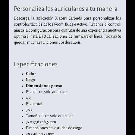
Personaliza los auriculares a tu manera
Descarga la aplicación Xiaomi Earbuds para personalizar los
controles táctiles de los Redmi Buds 6 Active. Tú tienes el control:
ajusta la configuración para disfrutar de una experiencia auditiva
óptima e instala actualizaciones de firmware en línea.
Todavía te
quedan muchas funciones por descubrir.
Especificaciones
Color
Negro
Dimensiones y peso
Peso de un solo auricular
4 g
Peso total
36 g
Tamaño de un solo auricular
32 x 17,8 x 18,5 mm
Dimensiones del estuche de carga
49 x 48,6 x 23 mm