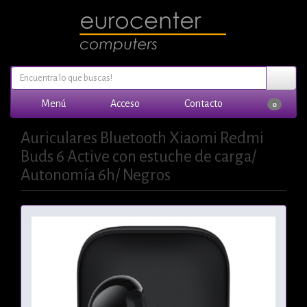
Menú
Acceso
Contacto
0
Auriculares Bluetooth Xiaomi Redmi
Buds 6 Active con estuche de carga/
Autonomía 6h/ Negros