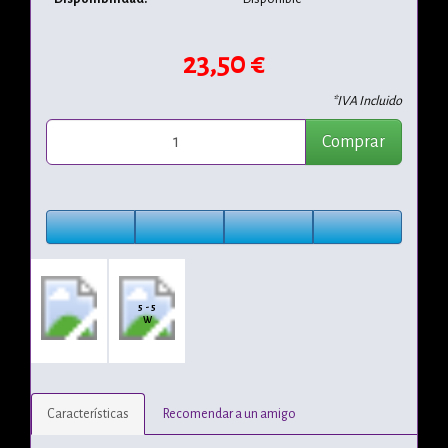
23,50 €
*IVA Incluido
Comprar
5 - 5
W
Características
Recomendar a un amigo