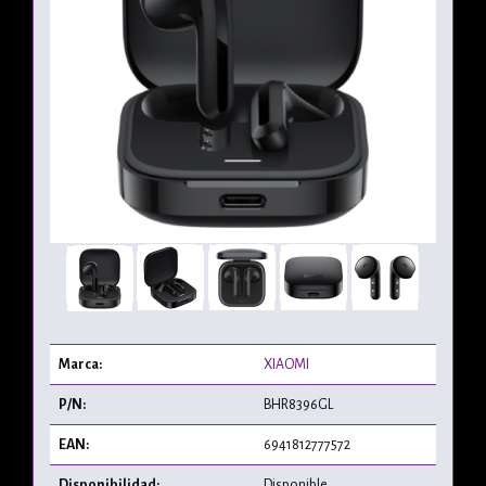
Marca:
XIAOMI
P/N:
BHR8396GL
EAN:
6941812777572
Disponibilidad:
Disponible