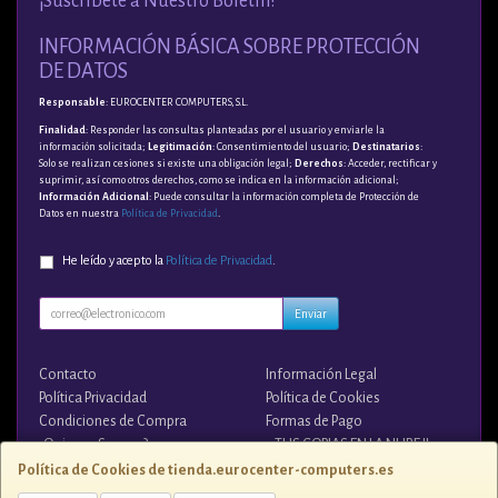
¡Suscríbete a Nuestro Boletín!
INFORMACIÓN BÁSICA SOBRE PROTECCIÓN
DE DATOS
Responsable
: EUROCENTER COMPUTERS, S.L.
Finalidad
: Responder las consultas planteadas por el usuario y enviarle la
información solicitada;
Legitimación
: Consentimiento del usuario;
Destinatarios
:
Solo se realizan cesiones si existe una obligación legal;
Derechos
: Acceder, rectificar y
suprimir, así como otros derechos, como se indica en la información adicional;
Información Adicional
: Puede consultar la información completa de Protección de
Datos en nuestra
Política de Privacidad
.
He leído y acepto la
Política de Privacidad
.
Enviar
Contacto
Información Legal
Política Privacidad
Política de Cookies
Condiciones de Compra
Formas de Pago
¿Quienes Somos?
¡¡ TUS COPIAS EN LA NUBE !!
Política de Cookies de tienda.eurocenter-computers.es
Contacto