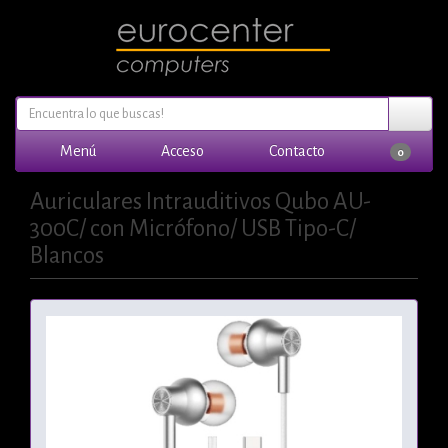
Menú
Acceso
Contacto
0
Auriculares Intrauditivos Qubo AU-
300C/ con Micrófono/ USB Tipo-C/
Blancos