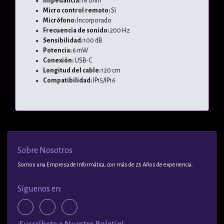
Impedancia:
16 ohm
Micro control remoto:
Sí
Micrófono:
Incorporado
Frecuencia de sonido:
200 Hz
Sensibilidad:
100 dB
Potencia:
6 mW
Conexión:
USB-C
Longitud del cable:
120 cm
Compatibilidad:
IP15/IP16
Sobre Nosotros
Somos una Empresa de Informática, con más de 25 Años de experiencia.
Síguenos en: