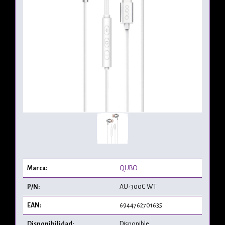
Marca:
QUBO
P/N:
AU-300C WT
EAN:
6944762701635
Disponibilidad:
Disponible