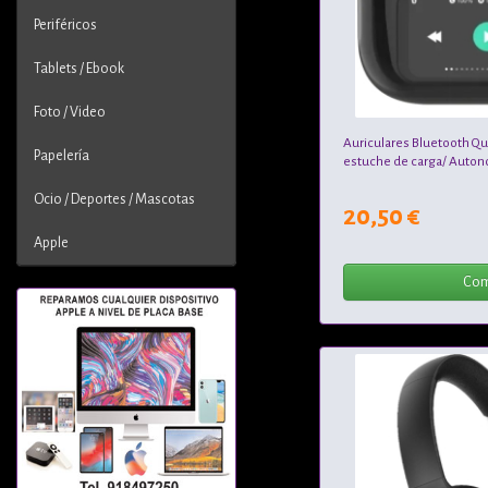
Periféricos
Tablets / Ebook
Foto / Video
Auriculares Bluetooth 
Papelería
estuche de carga/ Auton
Ocio / Deportes / Mascotas
20,50 €
Apple
Com