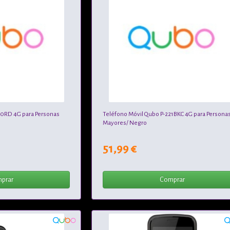
20RD 4G para Personas
Teléfono Móvil Qubo P-221BKC 4G para Persona
Mayores/ Negro
51,99 €
prar
Comprar