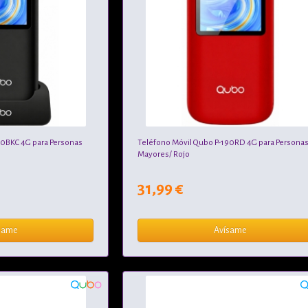
90BKC 4G para Personas
Teléfono Móvil Qubo P-190RD 4G para Persona
Mayores/ Rojo
31,99 €
same
Avísame