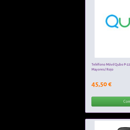
Teléfono Móvil Qubo P-2
Mayores/ Rojo
45,50 €
Com