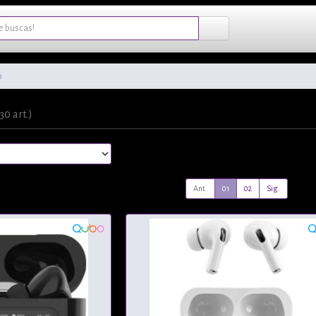
o
(30 art.)
Ant.
01
02
Sig.