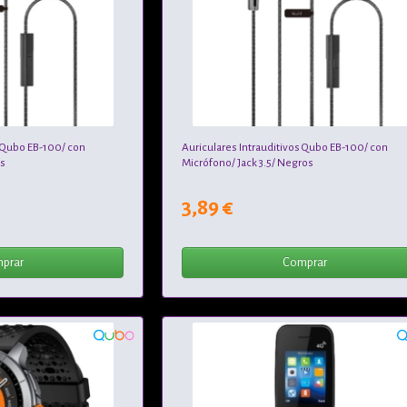
s Qubo EB-100/ con
Auriculares Intrauditivos Qubo EB-100/ con
es
Micrófono/ Jack 3.5/ Negros
3,89 €
prar
Comprar