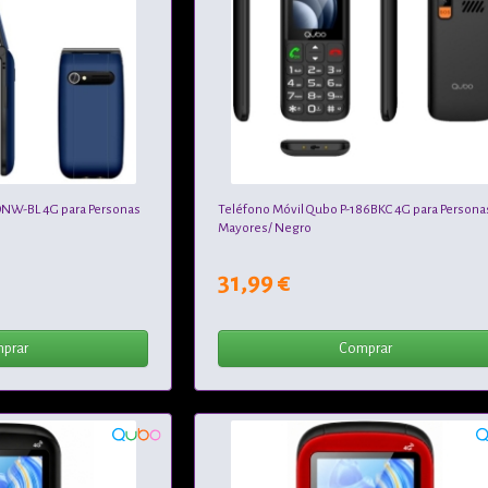
ONW-BL 4G para Personas
Teléfono Móvil Qubo P-186BKC 4G para Persona
Mayores/ Negro
31,99 €
prar
Comprar