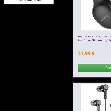
Auriculares Inalámbrico
Micrófono/ Bluetooth/ N
31,99 €
Com