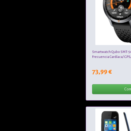
Smartwatch Qubo SMT-50
Frecuencia Cardíaca/ GPS
73,99 €
Com