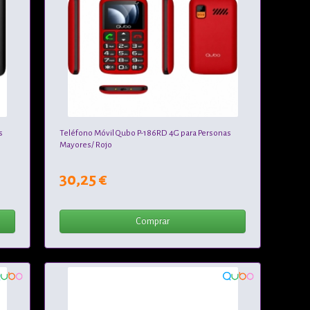
s
Teléfono Móvil Qubo P-186RD 4G para Personas
Mayores/ Rojo
30,25 €
Comprar