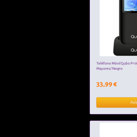
Teléfono Móvil Qubo P-1
Mayores/ Negro
33,99 €
Aví