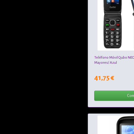
Teléfono Móvil Qubo NE
Mayores/ Azul
41,75 €
Com