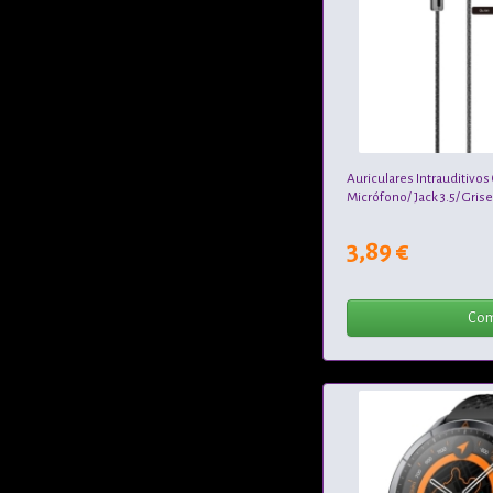
Auriculares Intrauditivo
Micrófono/ Jack 3.5/ Gris
3,89 €
Com