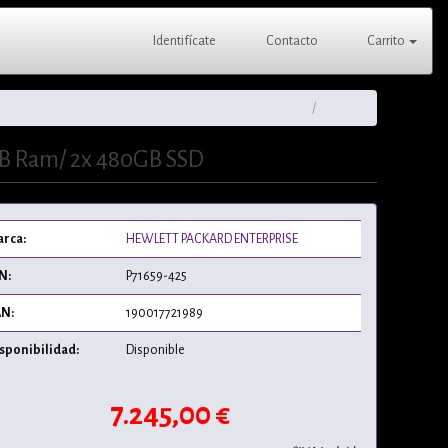
Identifícate
Contacto
Carrito
4GB Ram/ 2x 480GB SSD
rca:
HEWLETT PACKARD ENTERPRISE
N:
P71659-425
N:
190017721989
sponibilidad:
Disponible
7.245,00 €