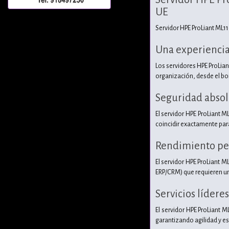
UE
Servidor HPE ProLiant ML11
Una experiencia 
Los servidores HPE ProLia
organización, desde el bor
Seguridad absolu
El servidor HPE ProLiant M
coincidir exactamente para
Rendimiento pers
El servidor HPE ProLiant 
ERP/CRM) que requieren un
Servicios lídere
El servidor HPE ProLiant 
garantizando agilidad y es