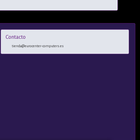
Contacto
tienda@eurocenter-computers.es