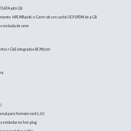
SD SATA 480 GB
miento: HPE MR408i-o Gen11 x8 con caché OCP SPDM de 4 GB
o incluida de serie
uertos 1 GbE integrados BCM5720
x16
n
5U
ional para formato rack 5,5U
es estándar no hot-plug