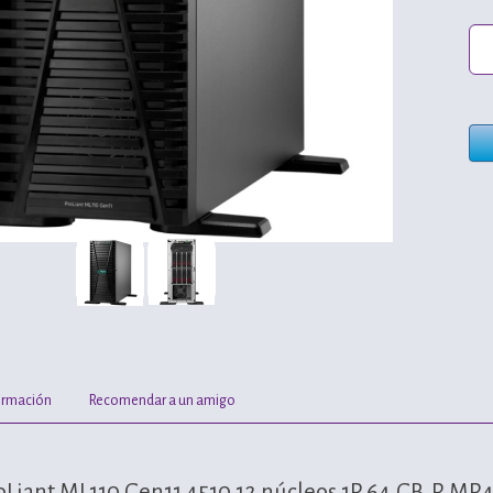
ormación
Recomendar a un amigo
oLiant ML110 Gen11 4510 12 núcleos 1P 64 GB‑R MR4