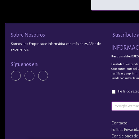
Sobre Nosotros
¡Suscríbete 
Somos una Empresa de Informática, con más de 25 Años de
INFORMACI
experiencia.
Responsable
: EURO
Síguenos en:
Finalidad
: Responder
Consentimiento del 
rectificar y suprimir
Puede consultar la i
He leído y ace
Contacto
Política Privacid
Condiciones de