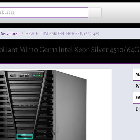
Servidores
HEWLETT PACKARD ENTERPRISE P71659-425
oLiant ML110 Gen11 Intel Xeon Silver 4510/ 6
Ma
P/
EA
Di