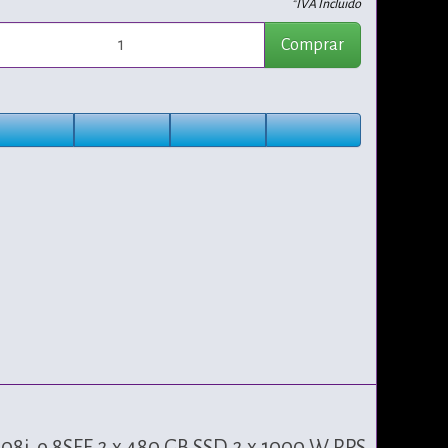
*IVA Incluido
Comprar
08i‑o 8SFF 2 x 480 GB SSD 2 x 1000 W RPS