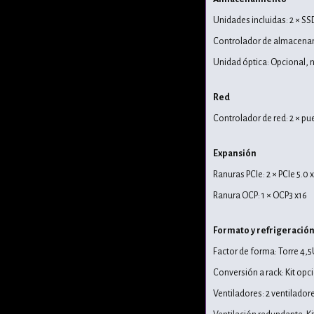
Unidades incluidas: 2 × S
Controlador de almacena
Unidad óptica: Opcional, n
Red
Controlador de red: 2 × p
Expansión
Ranuras PCIe: 2 × PCIe 5.0 
Ranura OCP: 1 × OCP3 x16
Formato y refrigeració
Factor de forma: Torre 4,
Conversión a rack: Kit opc
Ventiladores: 2 ventilador