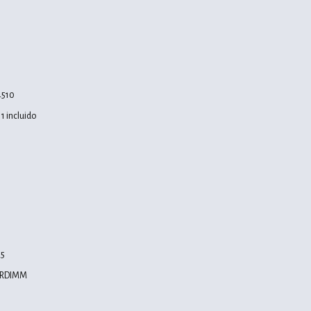
s
4510
1 incluido
R5
B RDIMM