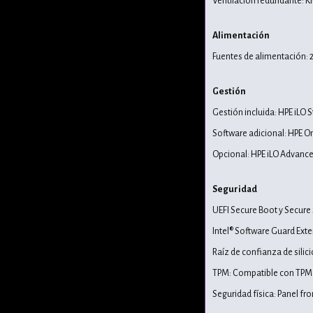
Ventilación redundante: Ki
Alimentación
Fuentes de alimentación: 
Gestión
Gestión incluida: HPE iLO S
Software adicional: HPE O
Opcional: HPE iLO Advance
Seguridad
UEFI Secure Boot y Secure
Intel® Software Guard Ext
Raíz de confianza de silic
TPM: Compatible con TPM 
Seguridad física: Panel fr