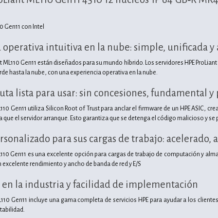
0 Gen11 con Intel
operativa intuitiva en la nube: simple, unificada 
nt ML110 Gen11 están diseñados para su mundo híbrido. Los servidores HPE ProLiant
de hasta la nube, con una experiencia operativa en la nube.
ta lista para usar: sin concesiones, fundamental y
L110 Gen11 utiliza Silicon Root of Trust para anclar el firmware de un HPE ASIC, cr
 que el servidor arranque. Esto garantiza que se detenga el código malicioso y se 
onalizado para sus cargas de trabajo: acelerado, a
ML110 Gen11 es una excelente opción para cargas de trabajo de computación y alma
 excelente rendimiento y ancho de banda de red y E/S
s en la industria y facilidad de implementación
ML110 Gen11 incluye una gama completa de servicios HPE para ayudar a los cliente
tabilidad.