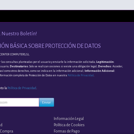
a Nuestro Boletín!
ÓN BÁSICA SOBRE PROTECCIÓN DE DATOS
CENTER COMPUTERS, S.L.
 las consultas planteadas por el usuario y enviarle la información solicitada;
Legitimación
:
usuario;
Destinatarios
: Solo se realizan cesiones si existe una obligación legal;
Derechos
: Acceder,
, así como otros derechos, como se indica en la información adicional;
Información Adicional
:
nformación completa de Protección de Datos en nuestra
Política de Privacidad
.
pto la
Política de Privacidad
.
Enviar
Información Legal
ad
Política de Cookies
 Compra
Formas de Pago