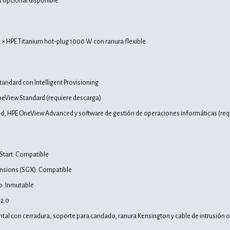
t opcional disponible
2 × HPE Titanium hot-plug 1000 W con ranura flexible
tandard con Intelligent Provisioning
neView Standard (requiere descarga)
d, HPE OneView Advanced y software de gestión de operaciones informáticas (requ
 Start: Compatible
ensions (SGX): Compatible
io: Inmutable
2.0
ontal con cerradura, soporte para candado, ranura Kensington y cable de intrusión 