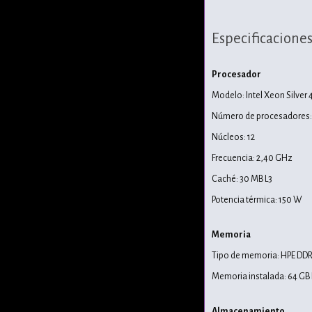
Especificacione
Procesador
Modelo: Intel Xeon Silver 
Número de procesadores: 
Núcleos: 12
Frecuencia: 2,40 GHz
Caché: 30 MB L3
Potencia térmica: 150 W
Memoria
Tipo de memoria: HPE DD
Memoria instalada: 64 G
Almacenamiento