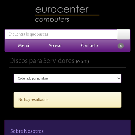
Menú
Acceso
Contacto
0
Discos para Servidores
(0 art.)
No hay resultados.
Sobre Nosotros