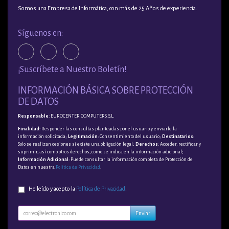
Somos una Empresa de Informática, con más de 25 Años de experiencia.
Síguenos en:
¡Suscríbete a Nuestro Boletín!
INFORMACIÓN BÁSICA SOBRE PROTECCIÓN
DE DATOS
Responsable
: EUROCENTER COMPUTERS, S.L.
Finalidad
: Responder las consultas planteadas por el usuario y enviarle la
información solicitada;
Legitimación
: Consentimiento del usuario;
Destinatarios
:
Solo se realizan cesiones si existe una obligación legal;
Derechos
: Acceder, rectificar y
suprimir, así como otros derechos, como se indica en la información adicional;
Información Adicional
: Puede consultar la información completa de Protección de
Datos en nuestra
Política de Privacidad
.
He leído y acepto la
Política de Privacidad
.
Enviar