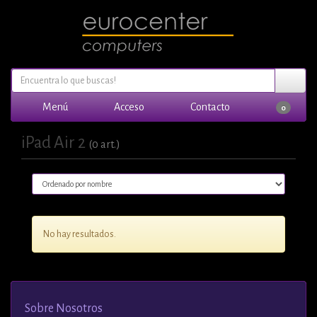
Menú
Acceso
Contacto
0
iPad Air 2
(0 art.)
No hay resultados.
Sobre Nosotros