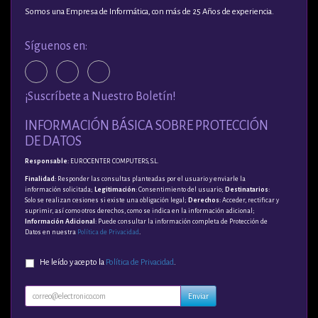
Somos una Empresa de Informática, con más de 25 Años de experiencia.
Síguenos en:
¡Suscríbete a Nuestro Boletín!
INFORMACIÓN BÁSICA SOBRE PROTECCIÓN
DE DATOS
Responsable
: EUROCENTER COMPUTERS, S.L.
Finalidad
: Responder las consultas planteadas por el usuario y enviarle la
información solicitada;
Legitimación
: Consentimiento del usuario;
Destinatarios
:
Solo se realizan cesiones si existe una obligación legal;
Derechos
: Acceder, rectificar y
suprimir, así como otros derechos, como se indica en la información adicional;
Información Adicional
: Puede consultar la información completa de Protección de
Datos en nuestra
Política de Privacidad
.
He leído y acepto la
Política de Privacidad
.
Enviar