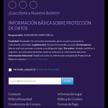
¡Suscríbete a Nuestro Boletín!
INFORMACIÓN BÁSICA SOBRE PROTECCIÓN
DE DATOS
Responsable
: EUROCENTER COMPUTERS, S.L.
Finalidad
: Responder las consultas planteadas por el usuario y enviarle la
información solicitada;
Legitimación
: Consentimiento del usuario;
Destinatarios
:
Solo se realizan cesiones si existe una obligación legal;
Derechos
: Acceder, rectificar y
suprimir, así como otros derechos, como se indica en la información adicional;
Información Adicional
: Puede consultar la información completa de Protección de
Datos en nuestra
Política de Privacidad
.
He leído y acepto la
Política de Privacidad
.
Enviar
Contacto
Información Legal
Política Privacidad
Política de Cookies
Condiciones de Compra
Formas de Pago