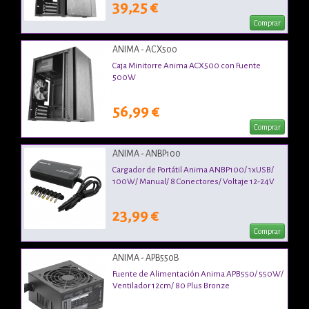
39,25 €
Comprar
ANIMA - ACX500
Caja Minitorre Anima ACX500 con Fuente
500W
56,99 €
Comprar
ANIMA - ANBP100
Cargador de Portátil Anima ANBP100/ 1xUSB/
100W/ Manual/ 8 Conectores/ Voltaje 12-24V
23,99 €
Comprar
ANIMA - APB550B
Fuente de Alimentación Anima APB550/ 550W/
Ventilador 12cm/ 80 Plus Bronze