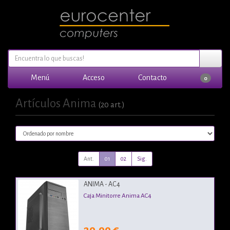
Menú
Acceso
Contacto
0
Artículos Anima
(20 art.)
Ant.
01
02
Sig.
ANIMA - AC4
Caja Minitorre Anima AC4