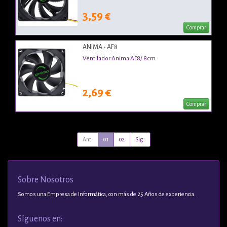
3,59 €
Comprar
ANIMA - AF8
Ventilador Anima AF8/ 8cm
2,69 €
Comprar
Ant.
01
02
Sig.
Sobre Nosotros
Somos una Empresa de Informática, con más de 25 Años de experiencia.
Síguenos en: