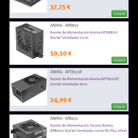
37,75 €
Comprar
ANIMA - APIII850
Fuente de Alimentación Anima APSIII850/
850W/ Ventilador 12cm
50,50 €
Comprar
ANIMA - APTII500P
Fuente de Alimentación Anima APTII500P/
500W/ Ventilador 8cm
24,99 €
Comprar
ANIMA - APB650
Fuente de Alimentación Tacens Anima
APB650/ 650W/ Ventilador 12cm/ 80 Plus Silver