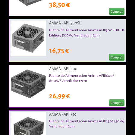
38,50 €
Comprar
ANIMA - APIII500SI
Fuente de Alimentación Anima APIII500SI BULK
Edition/ 500W/ Ventilador 12cm
16,75 €
Comprar
ANIMA - APIII600
Fuente de Alimentación Anima APIII600/
600W/ Ventilador 12cm
26,99 €
Comprar
ANIMA - APIII750
Fuente de Alimentación Anima APIII750/ 750W/
Ventilador 12cm