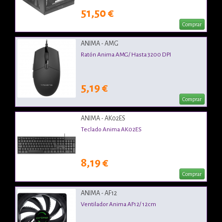
51,50 €
Comprar
ANIMA - AMG
Ratón Anima AMG/ Hasta 3200 DPI
5,19 €
Comprar
ANIMA - AK02ES
Teclado Anima AK02ES
8,19 €
Comprar
ANIMA - AF12
Ventilador Anima AF12/ 12cm