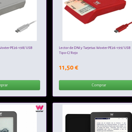
 Woxter PE26-198/ USB
Lector de DNI y Tarjetas Woxter PE26-199/ USB
Tipo-C/ Rojo
11,50 €
prar
Comprar