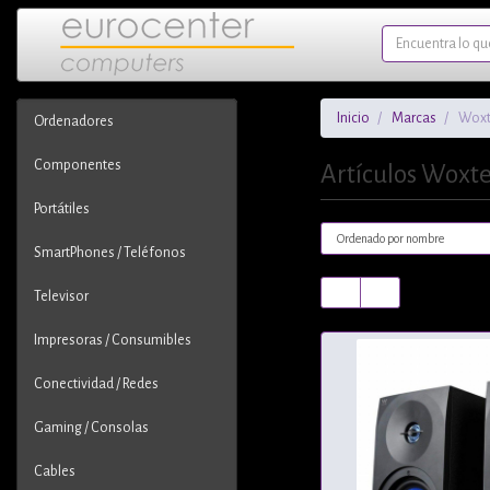
Inicio
Marcas
Woxt
Ordenadores
Componentes
Artículos Woxt
Portátiles
SmartPhones / Teléfonos
Televisor
Impresoras / Consumibles
Conectividad / Redes
Gaming / Consolas
Cables