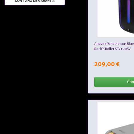
Altavoz Portable con Blu
Rock'n'Roller ST/ 100W
209,00 €
Com