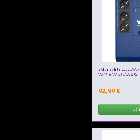
SAI Línea Interactiva Wo
VA/ 800VA-480W/ 8 Salid
92,99 €
Com