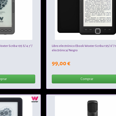
oxter Scriba 195 S/ 4.7"/
Libro electrónico Ebook Woxter Scriba 195/ 6"/ t
electrónica/ Negro
99,00 €
prar
Comprar