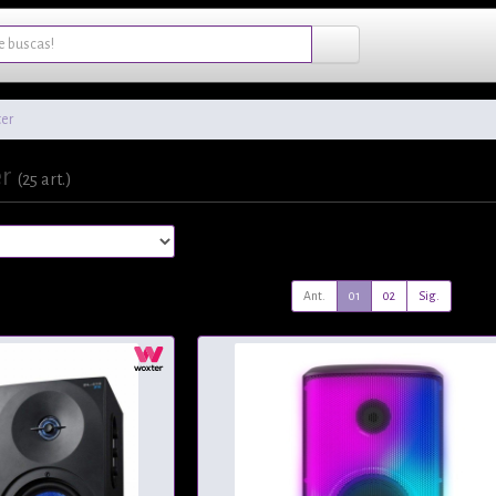
er
er
(25 art.)
Ant.
01
02
Sig.