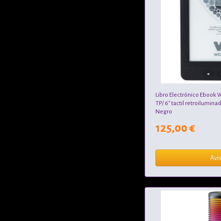
Libro Electrónico Ebook W
TP/ 6" tactil retroilumina
Negro
125,00 €
Aví