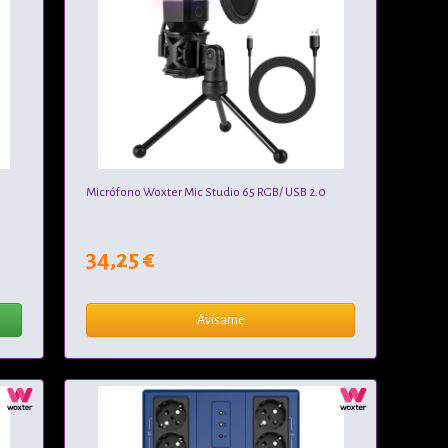
Micrófono Woxter Mic Studio 65 RGB/ USB 2.0
34,25 €
Avísame