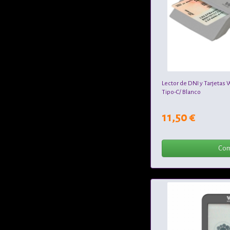
Lector de DNI y Tarjetas
Tipo-C/ Blanco
11,50 €
Com