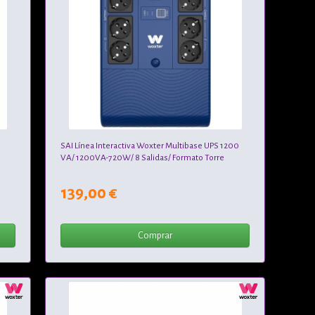
SAI Línea Interactiva Woxter Multibase UPS 1200
VA/ 1200VA-720W/ 8 Salidas/ Formato Torre
139,00 €
Comprar