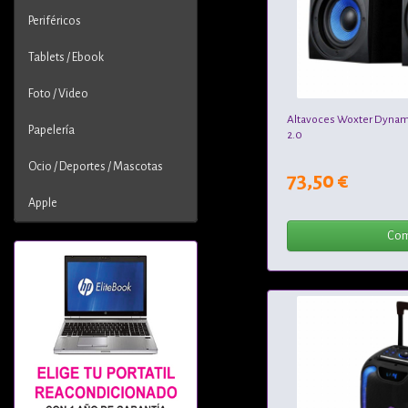
Periféricos
Tablets / Ebook
Foto / Video
Altavoces Woxter Dynami
Papelería
2.0
Ocio / Deportes / Mascotas
73,50 €
Apple
Com