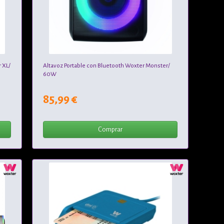
 XL/
Altavoz Portable con Bluetooth Woxter Monster/
60W
85,99 €
Comprar