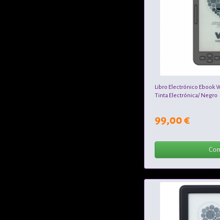
Libro Electrónico Ebook W
Tinta Electrónica/ Negro
99,00 €
Com