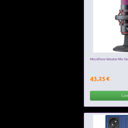
Micrófono Woxter Mic St
43,25 €
Com